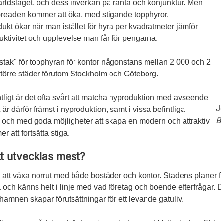
 världsläget, och dess inverkan på ränta och konjunktur. Men
t spreaden kommer att öka, med stigande topphyror.
odukt ökar när man istället för hyra per kvadratmeter jämför
ktivitet och upplevelse man får för pengarna.
lastak" för topphyran för kontor någonstans mellan 2 000 och 2
 större städer förutom Stockholm och Göteborg.
tligt är det ofta svårt att matcha nyproduktion med avseende
J
är därför främst i nyproduktion, samt i vissa befintliga
B
en och med goda möjligheter att skapa en modern och attraktiv
 att fortsätta stiga.
t utvecklas mest?
 att växa norrut med både bostäder och kontor. Stadens planer
a och känns helt i linje med vad företag och boende efterfrågar
hamnen skapar förutsättningar för ett levande gatuliv.