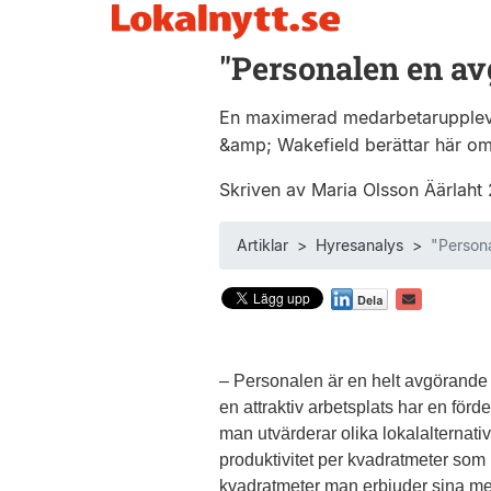
"Personalen en a
En maximerad medarbetarupplevel
&amp; Wakefield berättar här o
Skriven av Maria Olsson Äärlah
Artiklar
>
Hyresanalys
>
"Person
– Personalen är en helt avgörande 
en attraktiv arbetsplats har en fö
man utvärderar olika lokalalternati
produktivitet per kvadratmeter som 
kvadratmeter man erbjuder sina me