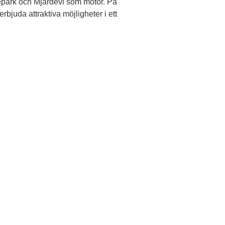
bepark och Mjärdevi som motor. På
bjuda attraktiva möjligheter i ett