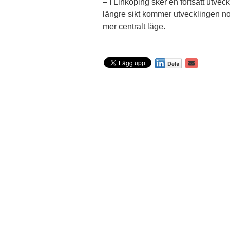
– I Linköping sker en fortsatt utv
längre sikt kommer utvecklingen nor
mer centralt läge.