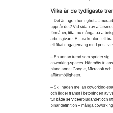
Vilka är de tydligaste t
– Det är ingen hemlighet att meda
uppnår det? Vid sidan av affärsmode
förmåner, tittar nu många på arbetsp
arbetsgivare. Ett bra kontor i ett 
ett ökat engagemang med positiv effe
– En annan trend som sprider sig i 
coworking-spaces. Här möts frilansa
bland annat Google, Microsoft och Sp
affärsmöjligheter.
– Skillnaden mellan coworking-space
och ligger främst i betoningen av v
tur både serviceerbjudandet och ut
binär definition – många coworking