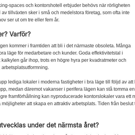
king-spaces och kontorshotell erbjuder behövs när rörligheten
 av tillväxten sker i små och medelstora företag, som ofta inte
v ser ut om tre eller fem år.
er? Varför?
ägen kommer i framtiden att bli i det närmaste obsoleta. Många
 bra läge för medarbetare och kunder. Goda effektivitetstal i
t kalkylen går ihop, trots en högre hyra per kvadratmeter och
 arbetsplatsutformning.
 lediga lokaler i moderna fastigheter i bra läge till följd av at
pp, medan däremot vakanser i perifera lägen kan stå tomma en 
gre framförhållning kan nyproducerade kontorslokaler vara ett myc
öjligheter att skapa en attraktiv arbetsplats. Tiden från beslut t
tvecklas under det närmsta året?