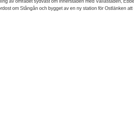
eckling av området sydväst om innerstaden med Vallastaden, Eb
dost om Stångån och bygget av en ny station för Ostlänken att er