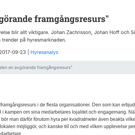
vgörande framgångsresurs"
se blir allt viktigare. Johan Zachrisson, Johan Hoff och
m trender på hyresmarknaden.
t 2017-09-23
|
Hyresanalys
alen en avgörande framgångsresurs"
framgångsresurs i de flesta organisationer. Den som kan erbju
rdel i kampen om sina medarbetares lojalitet och engagemang. Nä
v bör man därför förutom hyra per kvadratmeter även beakta vilk
lokalen möjliggör, och kanske till och med vilken upplevelse pe
darbetare.