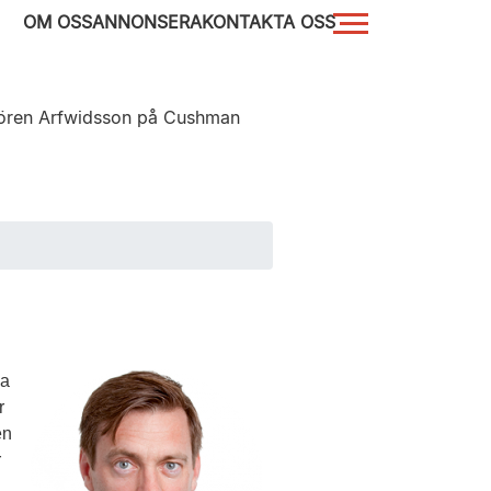
OM OSS
ANNONSERA
KONTAKTA OSS
 Sören Arfwidsson på Cushman
da
r
en
r