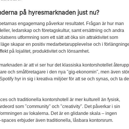
renderna på hyresmarknaden just nu?
rbetarnas engagemang påverkar resultatet. Frågan är hur man
ller, ledarskap och företagskultur, samt ersättning och andra
latsens utformning som ett sätt att öka sin attraktivitet som
bra läge skapar en positiv medarbetarupplevelse och i förlängning
kt på lojalitet, produktivitet och lönsamhet.
marknaden är att vi ser hur det klassiska kontorshotellet återup
re och småföretagare i den nya "gig-ekonomin", men även större 
otify hyr in sig i kreativa miljöer för att se och synas, och ta de
s och traditionella kontorshotell är mer kulturell än fysisk,
ärdeord som "community" och "creativity". Det påverkar i sin
formningen av lokalerna. Det är en glidande skala – ingen
-spaces erbjuder även traditionella, låsbara kontorsrum.