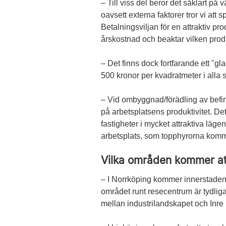
– Till viss del beror det såklart på
oavsett externa faktorer tror vi at
Betalningsviljan för en attraktiv pr
årskostnad och beaktar vilken produ
– Det finns dock fortfarande ett "g
500 kronor per kvadratmeter i alla
– Vid ombyggnad/förädling av befin
på arbetsplatsens produktivitet. Det 
fastigheter i mycket attraktiva läg
arbetsplats, som topphyrorna kommer
Vilka områden kommer at
– I Norrköping kommer innerstaden
området runt resecentrum är tydlig
mellan industrilandskapet och Inre 