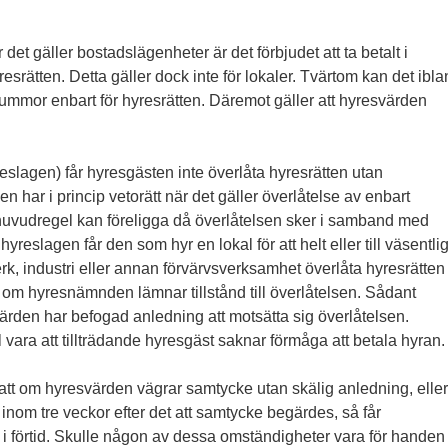
 det gäller bostadslägenheter är det förbjudet att ta betalt i
rätten. Detta gäller dock inte för lokaler. Tvärtom kan det ibla
 summor enbart för hyresrätten. Däremot gäller att hyresvärden
eslagen) får hyres­gästen inte överlåta hyresrätten utan
har i princip vetorätt när det gäller överlåtelse av enbart
huvudregel kan föreligga då överlåtelsen sker i samband med
hyreslagen får den som hyr en lokal för att helt eller till väsentli
k, industri eller annan förvärvsverksamhet överlåta hyresrätten t
m hyresnämnden lämnar tillstånd till överlåtelsen. Sådant
ärden har befogad anledning att motsätta sig överlåtelsen.
vara att tillträdande hyresgäst saknar förmåga att betala hyran.
 att om hyresvärden vägrar samtycke utan skälig anledning, eller
 inom tre veckor efter det att samtycke begärdes, så får
i förtid. Skulle någon av dessa omständigheter vara för handen