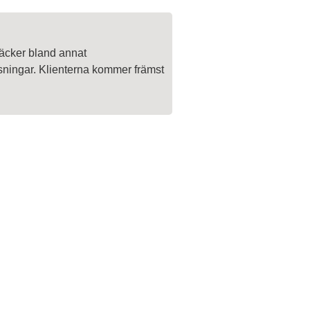
täcker bland annat
ösningar. Klienterna kommer främst