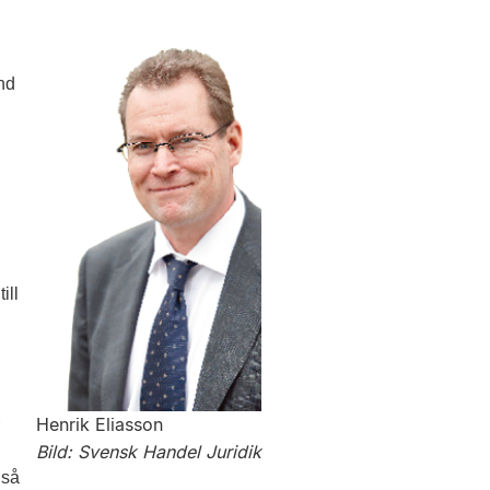
nd
g
ill
Henrik Eliasson
Bild: Svensk Handel Juridik
 så