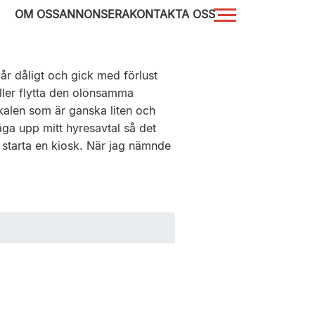
OM OSS
ANNONSERA
KONTAKTA OSS
år dåligt och gick med förlust
eller flytta den olönsamma
okalen som är ganska liten och
äga upp mitt hyresavtal så det
t starta en kiosk. När jag nämnde