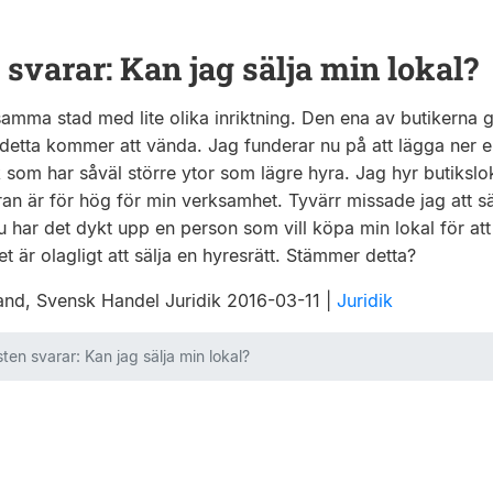
 svarar: Kan jag sälja min lokal?
samma stad med lite olika inriktning. Den ena av butikerna g
t detta kommer att vända. Jag funderar nu på att lägga ner 
k som har såväl större ytor som lägre hyra. Jag hyr butiksl
hyran är för hög för min verksamhet. Tyvärr missade jag att s
Nu har det dykt upp en person som vill köpa min lokal för at
t är olagligt att sälja en hyresrätt. Stämmer detta?
 kand, Svensk Handel Juridik 2016-03-11
|
Juridik
sten svarar: Kan jag sälja min lokal?