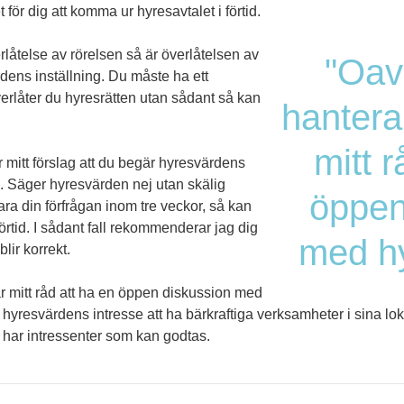
ör dig att komma ur hyresavtalet i förtid.
verlåtelse av rörelsen så är överlåtelsen av
"Oav
dens inställning. Du måste ha ett
rlåter du hyresrätten utan sådant så kan
hantera
mitt r
 mitt förslag att du begär hyresvärdens
van. Säger hyresvärden nej utan skälig
öppen
ara din förfrågan inom tre veckor, så kan
örtid. I sådant fall rekommenderar jag dig
med hy
blir korrekt.
r mitt råd att ha en öppen diskussion med
 hyresvärdens intresse att ha bärkraftiga verksamheter i sina lok
har intressenter som kan godtas.