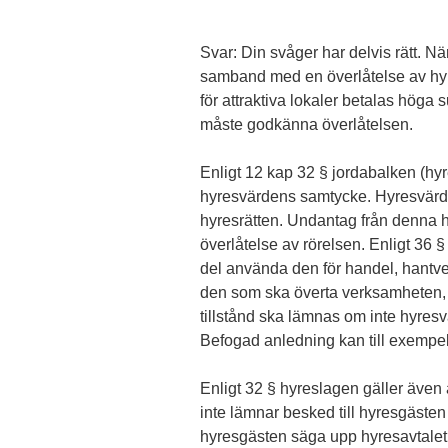
Svar: Din svåger har delvis rätt. När
samband med en överlåtelse av hyres
för attraktiva lokaler betalas höga
måste godkänna överlåtelsen.
Enligt 12 kap 32 § jordabalken (hyr
hyresvärdens samtycke. Hyresvärden 
hyresrätten. Undantag från denna 
överlåtelse av rörelsen. Enligt 36 § 
del använda den för handel, hantver
den som ska överta verksamheten, o
tillstånd ska lämnas om inte hyresv
Befogad anledning kan till exempel 
Enligt 32 § hyreslagen gäller även
inte lämnar besked till hyresgästen
hyresgästen säga upp hyresavtalet 