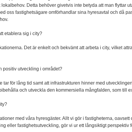
tt lokalbehov. Detta behöver givetvis inte betyda att man flyttar u
ed oss fastighetsägare omförhandlar sina hyresavtal och då pas
hov.
t etablera sig i city?
ionerna. Det är enkelt och bekvämt att arbeta i city, vilket attr
en positiv utveckling i området?
e tar för lång tid samt att infrastrukturen hinner med utveckling
 bibehålla och utveckla den kommersiella mångfalden, som till exe
ity?
ationer med våra hyresgäster. Allt vi gör i fastigheterna, oavsett
 eller fastighetsutveckling, gör vi ur ett långsiktigt perspektiv f