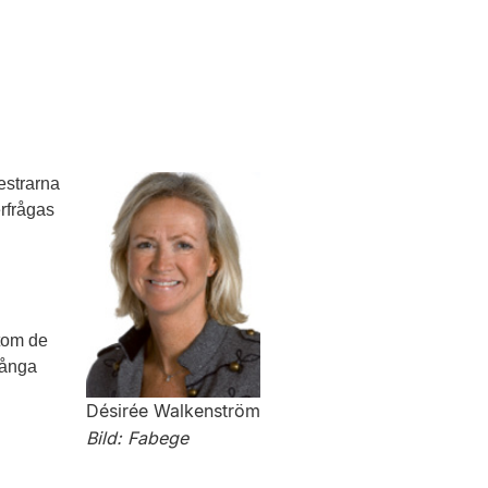
mestrarna
erfrågas
utom de
många
Désirée Walkenström
Bild: Fabege