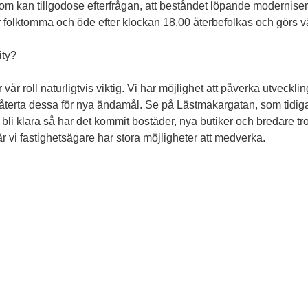
 som kan tillgodose efterfrågan, att beståndet löpande moderniseras.
är folktomma och öde efter klockan 18.00 återbefolkas och görs
ity?
 vår roll naturligtvis viktig. Vi har möjlighet att påverka utveckli
 återta dessa för nya ändamål. Se på Lästmakargatan, som tidiga
r bli klara så har det kommit bostäder, nya butiker och bredare tr
är vi fastighetsägare har stora möjligheter att medverka.