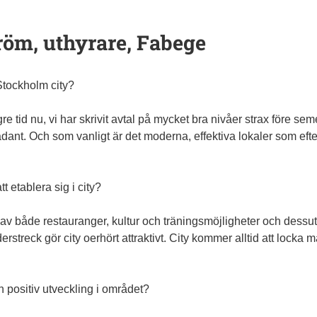
öm, uthyrare, Fabege
Stockholm city?
re tid nu, vi har skrivit avtal på mycket bra nivåer strax före se
kadant. Och som vanligt är det moderna, effektiva lokaler som eft
t etablera sig i city?
m av både restauranger, kultur och träningsmöjligheter och dess
streck gör city oerhört attraktivt. City kommer alltid att locka 
en positiv utveckling i området?