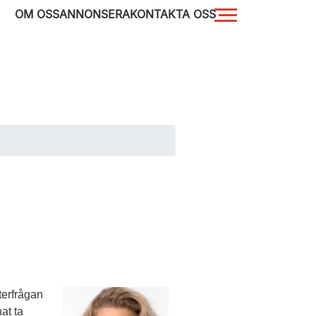
OM OSS
ANNONSERA
KONTAKTA OSS
fterfrågan
at ta