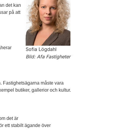
tan det kan
sar på att
aherar
Sofia Lögdahl
Bild: Afa Fastigheter
en. Fastig­hetsägarna måste vara
mpel butiker, gallerior och kultur.
 om det är
ör ett stabilt ägande över