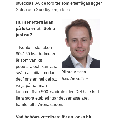
utvecklas. Av de förorter som efterfrågas ligger
Solna och Sundbyberg i topp.
Hur ser efterfrågan
på lokaler ut i Solna
just nu?
– Kontor i storleken
80–150 kvadratmeter
är som vanligt
populära och kan vara
Rikard Améen
svåra att hitta, medan
Bild: Newoffice
det finns en hel del att
välja på när man
kommer över 500 kvadratmeter. Det har skett
flera stora etableringar det senaste året
framför allt i Arenastaden.
Vad behövs ytterligare för att locka hit