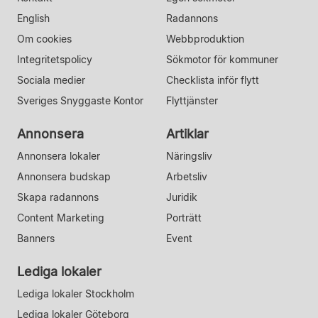
English
Radannons
Om cookies
Webbproduktion
Integritetspolicy
Sökmotor för kommuner
Sociala medier
Checklista inför flytt
Sveriges Snyggaste Kontor
Flyttjänster
Annonsera
Artiklar
Annonsera lokaler
Näringsliv
Annonsera budskap
Arbetsliv
Skapa radannons
Juridik
Content Marketing
Porträtt
Banners
Event
Lediga lokaler
Lediga lokaler Stockholm
Lediga lokaler Göteborg