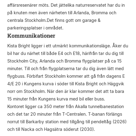
affärsresenärer möts. Det jättelika naturreservatet har du in
på knuten men även närheten till Arlanda, Bromma och
centrala Stockholm.Det finns gott om garage &
parkeringsplatser i området.
Kommunikationer
Kista Bright ligger i ett utmärkt kommunikationsläge. Åker du
bil har du närhet till både E4 och E18, härifrån tar du dig till
Stockholm City, Arlanda och Bromma flygplatser på ca 15
minuter. Till och från flygplatserna tar du dig även lätt med
flygbuss. Förbifart Stockholm kommer att gå från dagens E
4/E 20 i Kungens kurva i söder till Kista Bright och Häggvik
norr om Stockholm. När den är klar kommer det att ta bara
15 minuter från Kungens kurva med bil eller buss.
Kontoret ligger ca 350 meter från Akalla tunnelbanestation
och det tar 20 minuter från T-Centralen. T-banan förlängs
norrut till Barkarby station med tillgång till pendeltåg (2026)
och till Nacka och Hagsätra söderut (2030).