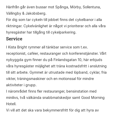
Härifrån går även bussar mot Spånga, Mörby, Sollentuna,
Vällingby & Jakobsberg.
För dig som tar cykeln till jobbet finns det cykelbanor i alla
riktningar. Cykelvänlighet är något vi prioriterar och alla våra
hyresgäster har tillgång till cykelparkering.
Service
I Kista Bright rymmer all tänkbar service som t.ex.
receptionist, caféer, restauranger och konferenstjänster. Vårt
nybyggda gym finner du på Finlandsgatan 10, här erbjuds
våra hyresgäster möjlighet att träna kostnadsfritt i anslutning
till sitt arbete. Gymmet är utrustade med löpband, cyklar, fria
vikter, träningsmaskiner och en motionssal för mindre
aktiviteter i grupp.
I närområdet finns fler restauranger, bensinstation med
minilivs, två välkända snabbmatskedjor samt Good Morning
Hotell.
Vi vill att det ska vara bekymmersfritt för dig att hyra av