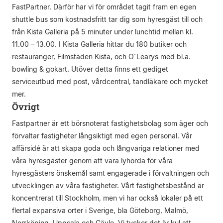
FastPartner. Därför har vi för området tagit fram en egen
shuttle bus som kostnadsfritt tar dig som hyresgäst till och
från Kista Galleria på 5 minuter under lunchtid mellan kl.
11.00 – 13.00. I Kista Galleria hittar du 180 butiker och
restauranger, Filmstaden Kista, och O´Learys med bl.a.
bowling & gokart. Utöver detta finns ett gediget
serviceutbud med post, vårdcentral, tandläkare och mycket
mer.
Övrigt
Fastpartner är ett börsnoterat fastighetsbolag som äger och
förvaltar fastigheter långsiktigt med egen personal. Vår
affärsidé är att skapa goda och långvariga relationer med
våra hyresgäster genom att vara lyhörda för våra
hyresgästers önskemål samt engagerade i förvaltningen och
utvecklingen av våra fastigheter. Vårt fastighetsbestånd är
koncentrerat till Stockholm, men vi har också lokaler på ett
flertal expansiva orter i Sverige, bla Göteborg, Malmö,
Norrköping, Uppsala och Gävle. Vi tycker det är kul att