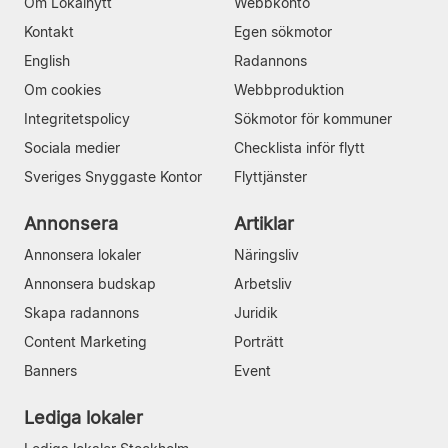
Om Lokalnytt
Webbkonto
Kontakt
Egen sökmotor
English
Radannons
Om cookies
Webbproduktion
Integritetspolicy
Sökmotor för kommuner
Sociala medier
Checklista inför flytt
Sveriges Snyggaste Kontor
Flyttjänster
Annonsera
Artiklar
Annonsera lokaler
Näringsliv
Annonsera budskap
Arbetsliv
Skapa radannons
Juridik
Content Marketing
Porträtt
Banners
Event
Lediga lokaler