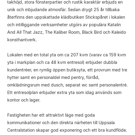
takhöjd, stora fönsterpartier och rustik karaktär erbjuds en
unik och inbjudande atmosfär. Sedan drygt 25 år tillbaka
återfinns den uppskattade klädbutiken Stickspåret i lokalen
och intilliggande verksamheter utgörs av populära Katalin
And All That Jazz, The Kaliber Room, Black Bird och Kaleido
konsthantverk.
Lokalen med en total yta om ca 207 kvm (varav ca 159 kvm
yta i markplan och ca 48 kvm entresol) erbjuder dubbla
kundentréer, en rymlig öppen butiksyta, ett provrum med tre
hytter samt en personaldel med pentry, förråd,
omklädningsrum med dusch, separat wc samt personalentré.
Ett entresolplan erbjuder extra yta som idag används som
kontor och lager.
Fastigheten har ett attraktivt läge med goda
kommunikationer och den direkta närheten till Uppsala
Centralstation skapar god exponering och ett bra kundflöde.