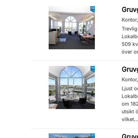
Gruv
Kontor
Trevli
Lokalbe
509 kvm
över om
Gruv
Kontor
Ljust 
Lokalbe
om 182
utsikt 
vilket..
Gruv