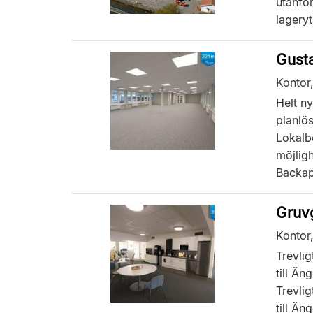
utanfö
lageryt
Gusta
Kontor
Helt n
planlö
Lokalb
möjligh
Backapl
Gruv
Kontor
Trevli
till Än
Trevli
till Än