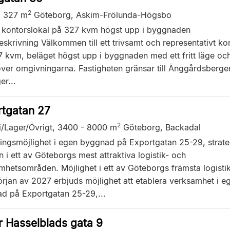
2
,
327 m
Göteborg, Askim-Frölunda-Högsbo
g kontorslokal på 327 kvm högst upp i byggnaden
skrivning Välkommen till ett trivsamt och representativt ko
 kvm, beläget högst upp i byggnaden med ett fritt läge och
över omgivningarna. Fastigheten gränsar till Änggårdsberge
er...
rtgatan 27
2
i/Lager/Övrigt,
3400 - 8000 m
Göteborg, Backadal
ringsmöjlighet i egen byggnad på Exportgatan 25-29, strate
 i ett av Göteborgs mest attraktiva logistik- och
mhetsområden. Möjlighet i ett av Göteborgs främsta logisti
örjan av 2027 erbjuds möjlighet att etablera verksamhet i e
d på Exportgatan 25-29,...
r Hasselblads gata 9