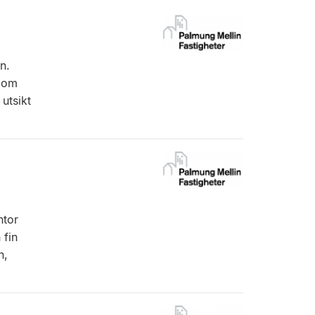
n.
r om
utsikt
ntor
 fin
n,