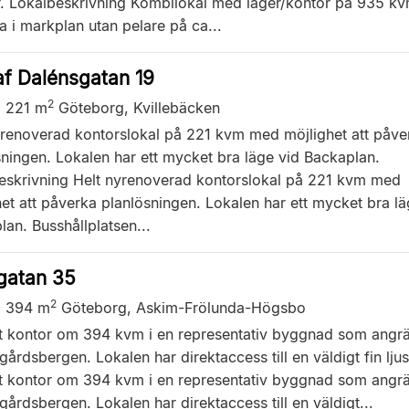
r. Lokalbeskrivning Kombilokal med lager/kontor på 935 kv
a i markplan utan pelare på ca...
f Dalénsgatan 19
2
,
221 m
Göteborg, Kvillebäcken
yrenoverad kontorslokal på 221 kvm med möjlighet att påve
sningen. Lokalen har ett mycket bra läge vid Backaplan.
eskrivning Helt nyrenoverad kontorslokal på 221 kvm med
et att påverka planlösningen. Lokalen har ett mycket bra lä
an. Busshållplatsen...
gatan 35
2
,
394 m
Göteborg, Askim-Frölunda-Högsbo
gt kontor om 394 kvm i en representativ byggnad som angr
ggårdsbergen. Lokalen har direktaccess till en väldigt fin lju
gt kontor om 394 kvm i en representativ byggnad som angr
ggårdsbergen. Lokalen har direktaccess till en väldigt...