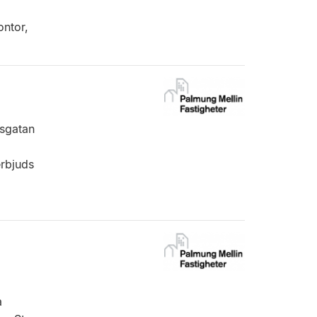
ontor,
msgatan
erbjuds
a