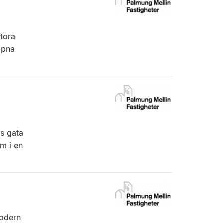
stora
ppna
ds gata
m i en
Modern