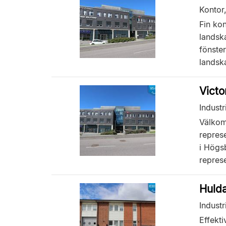
Kontor
Fin ko
landska
fönste
landska
Victo
Industr
Välkom
represe
i Högs
represe
Hulda
Industr
Effekt