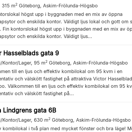
2
,
315 m
Göteborg, Askim-Frölunda-Högsbo
ntorslokal högst upp i byggnaden med en mix av öppna
psytor och enskilda kontor. Väldigt ljus lokal och gott om 
r. Fin kontorslokal högst upp i byggnaden med en mix av ö
psytor och enskilda kontor. Väldigt ljus...
r Hasselblads gata 9
2
i/Kontor/Lager,
95 m
Göteborg, Askim-Frölunda-Högsbo
men till en ljus och effektiv kombilokal om 95 kvm i en
ntativ och välskött fastighet på attraktiva Victor Hasselbla
bo. Välkommen till en ljus och effektiv kombilokal om 95 kv
ntativ och välskött fastighet på...
 Lindgrens gata 6B
2
i/Kontor/Lager,
630 m
Göteborg, Askim-Frölunda-Högsbo
iv kombilokal i två plan med mycket fönster och bra läge! 