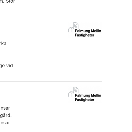
m. Stor
rka
ge vid
änsar
sgård.
änsar