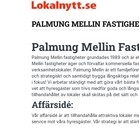
PALMUNG MELLIN FASTIGH
Palmung Mellin Fast
Palmung Mellin fastigheter grundades 1989 och är e
Mellin fastigheter äger och förvaltar kommersiella fa
verksamhetslokaler. Palmung Mellin är ett familjeföret
och strategiskt och samtidigt bygga långsiktiga relati
i fokus! Vi arbetar ständigt med att göra vårt bästa för
vet att hyresgäster som trivs medför goda och långsik
tillhandahållet av lokaler skall skötas på det sätt o
Affärsidé:
Vår affärsidé är att tillhandahålla attraktiva lokaler 
service mot våra hyresgäster. Vår strategi är att stär