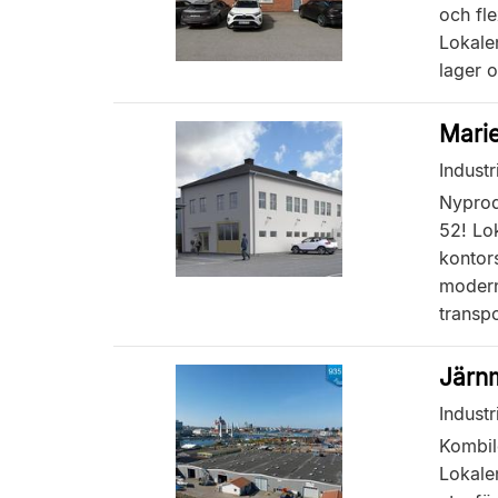
och fle
Lokale
lager o
Mari
Industr
Nyprodu
52! Lok
kontors
modern
transpo
Järn
Industr
Kombil
Lokale