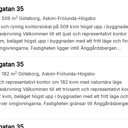
gatan 35
2
,
509 m
Göteborg, Askim-Frölunda-Högsbo
g och rymlig kontorslokal på 509 kvm högst upp i byggnade
skrivning Välkommen till ett ljust och representativt konto
, beläget högst upp i byggnaden med ett fritt läge och fin 
givningarna. Fastigheten ligger intill Änggårdsbergen...
gatan 35
2
,
182 m
Göteborg, Askim-Frölunda-Högsbo
och representativt kontor om 182 kvm med naturnära läge
skrivning Välkommen till ett trivsamt och representativt ko
 kvm, beläget högst upp i byggnaden med ett fritt läge och
över omgivningarna. Fastigheten gränsar till Änggårdsberge
.
gatan 35