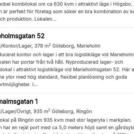
xibel kombilokal om ca 630 kvm i attraktivt läge i Högsbo.
n är perfekt för företag som söker en bra kombination av k
ch produktion. Lokalen...
eholmsgatan 52
2
i/Kontor/Lager,
378 m
Göteborg, Marieholm
cerat kontor och lager i ett bra logistikläge vid Mariehol
alen har portar från två håll. Nyproducerad lager- och
lokal i attraktivt logistikläge vid Marieholmsgatan 52. Här 
a ytor med hög standard, flexibel planlösning och goda
rtmöjligheter. I...
malmsgatan 1
2
i/Lager/Övrigt,
935 m
Göteborg, Ringön
okal på Ringön om 935 kvm med stor lageryta i markplan.
n har en rejäl port med ca 5,0 meters höjd samt en gårdsyt