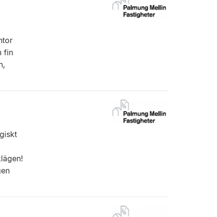
ntor
 fin
n,
giskt
klägen!
gen