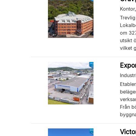
Kontor
Trevli
Lokalbe
om 327
utsikt 
vilket g
Expo
Industr
Etable
belägen
verksa
Från b
byggna
Victo