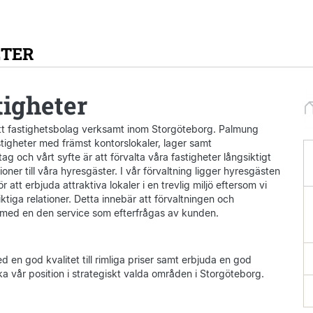
ETER
igheter
tt fastighetsbolag verksamt inom Storgöteborg. Palmung
stigheter med främst kontorslokaler, lager samt
ag och vårt syfte är att förvalta våra fastigheter långsiktigt
oner till våra hyresgäster. I vår förvaltning ligger hyresgästen
 att erbjuda attraktiva lokaler i en trevlig miljö eftersom vi
tiga relationer. Detta innebär att förvaltningen och
ch med en den service som efterfrågas av kunden.
med en god kvalitet till rimliga priser samt erbjuda en god
ka vår position i strategiskt valda områden i Storgöteborg.