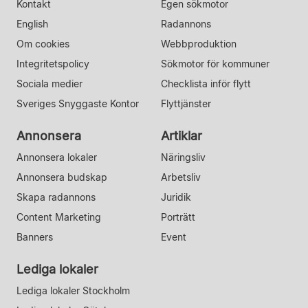
Kontakt
Egen sökmotor
English
Radannons
Om cookies
Webbproduktion
Integritetspolicy
Sökmotor för kommuner
Sociala medier
Checklista inför flytt
Sveriges Snyggaste Kontor
Flyttjänster
Annonsera
Artiklar
Annonsera lokaler
Näringsliv
Annonsera budskap
Arbetsliv
Skapa radannons
Juridik
Content Marketing
Porträtt
Banners
Event
Lediga lokaler
Lediga lokaler Stockholm