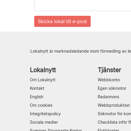
Lokalnytt är marknadsledande inom förmedling av le
Lokalnytt
Tjänster
Om Lokalnytt
Webbkonto
Kontakt
Egen sökmotor
English
Radannons
Om cookies
Webbproduktion
Integritetspolicy
Sökmotor för ko
Sociala medier
Checklista inför fl
Sveriges Snyggaste Kontor
Flyttjänster