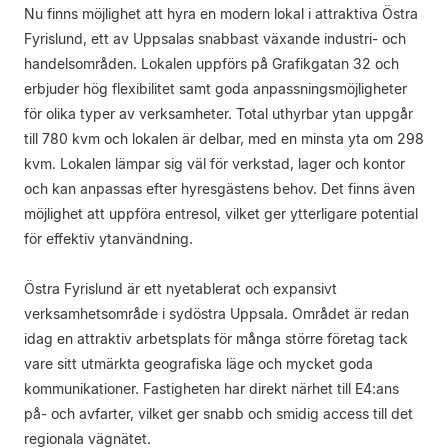
Nu finns möjlighet att hyra en modern lokal i attraktiva Östra
Fyrislund, ett av Uppsalas snabbast växande industri- och
handelsområden. Lokalen uppförs på Grafikgatan 32 och
erbjuder hög flexibilitet samt goda anpassningsmöjligheter
för olika typer av verksamheter. Total uthyrbar ytan uppgår
till 780 kvm och lokalen är delbar, med en minsta yta om 298
kvm. Lokalen lämpar sig väl för verkstad, lager och kontor
och kan anpassas efter hyresgästens behov. Det finns även
möjlighet att uppföra entresol, vilket ger ytterligare potential
för effektiv ytanvändning.
Östra Fyrislund är ett nyetablerat och expansivt
verksamhetsområde i sydöstra Uppsala. Området är redan
idag en attraktiv arbetsplats för många större företag tack
vare sitt utmärkta geografiska läge och mycket goda
kommunikationer. Fastigheten har direkt närhet till E4:ans
på- och avfarter, vilket ger snabb och smidig access till det
regionala vägnätet.