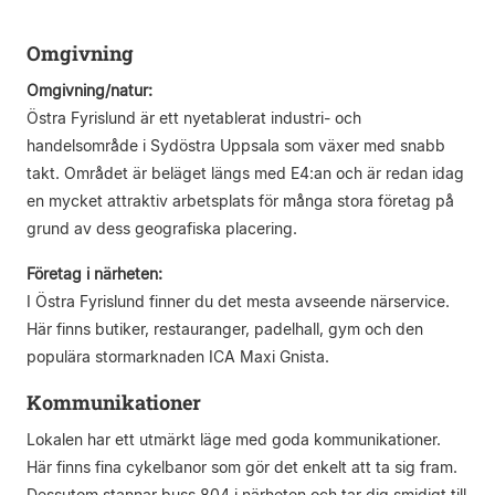
Omgivning
Omgivning/natur:
Östra Fyrislund är ett nyetablerat industri- och
handelsområde i Sydöstra Uppsala som växer med snabb
takt. Området är beläget längs med E4:an och är redan idag
en mycket attraktiv arbetsplats för många stora företag på
grund av dess geografiska placering.
Företag i närheten:
I Östra Fyrislund finner du det mesta avseende närservice.
Här finns butiker, restauranger, padelhall, gym och den
populära stormarknaden ICA Maxi Gnista.
Kommunikationer
Lokalen har ett utmärkt läge med goda kommunikationer.
Här finns fina cykelbanor som gör det enkelt att ta sig fram.
Dessutom stannar buss 804 i närheten och tar dig smidigt till