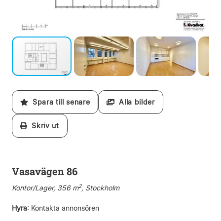
Spara till senare
Alla bilder
Skriv ut
Vasavägen 86
2
Kontor/Lager, 356 m
, Stockholm
Hyra
:
Kontakta annonsören