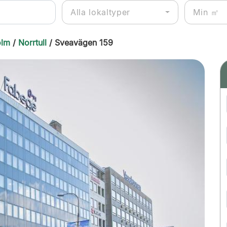
Alla lokaltyper
olm
/
Norrtull
/ Sveavägen 159