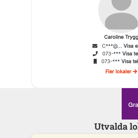
Caroline Tryg
C***@...
Visa e
073-***
Visa t
073-***
Visa te
Fler lokaler
Utvalda lo