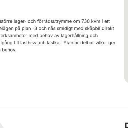
 större lager- och förrådsutrymme om 730 kvm i ett
r belägen på plan -3 och nås smidigt med skåpbil direkt
ör verksamheter med behov av lagerhållning och
lgång till lasthiss och lastkaj. Ytan är delbar vilket ger
h behov.