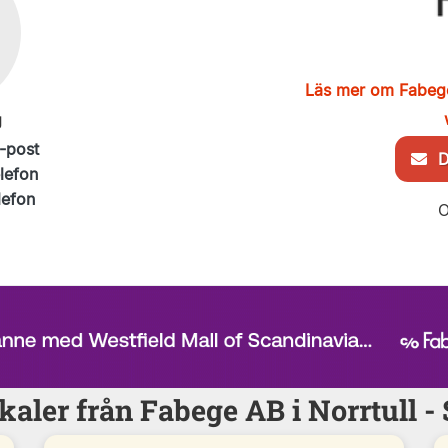
Läs mer om Fabeg
g
-post
De
elefon
lefon
O
kaler från Fabege AB i Norrtull 