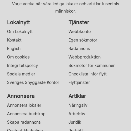
Varje vecka når våra lediga lokaler och artiklar tusentals
människor.
Lokalnytt
Tjänster
Om Lokalnytt
Webbkonto
Kontakt
Egen sökmotor
English
Radannons
Om cookies
Webbproduktion
Integritetspolicy
Sökmotor för kommuner
Sociala medier
Checklista inför flytt
Sveriges Snyggaste Kontor
Flyttjänster
Annonsera
Artiklar
Annonsera lokaler
Näringsliv
Annonsera budskap
Arbetsliv
Skapa radannons
Juridik
Content Marketing
Porträtt