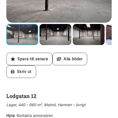
Spara till senare
Alla bilder
Skriv ut
Lodgatan 12
2
Lager, 440 - 980 m
, Malmö, Hamnen - övrigt
Hyra
:
Kontakta annonsören