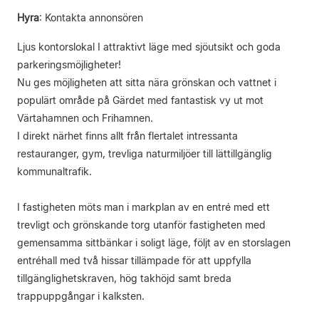
Hyra
:
Kontakta annonsören
Ljus kontorslokal I attraktivt läge med sjöutsikt och goda
parkeringsmöjligheter!
Nu ges möjligheten att sitta nära grönskan och vattnet i
populärt område på Gärdet med fantastisk vy ut mot
Värtahamnen och Frihamnen.
I direkt närhet finns allt från flertalet intressanta
restauranger, gym, trevliga naturmiljöer till lättillgänglig
kommunaltrafik.
I fastigheten möts man i markplan av en entré med ett
trevligt och grönskande torg utanför fastigheten med
gemensamma sittbänkar i soligt läge, följt av en storslagen
entréhall med två hissar tillämpade för att uppfylla
tillgänglighetskraven, hög takhöjd samt breda
trappuppgångar i kalksten.