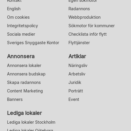
Kontakt
Egen sökmotor
English
Radannons
Om cookies
Webbproduktion
Integritetspolicy
Sökmotor för kommuner
Sociala medier
Checklista inför flytt
Sveriges Snyggaste Kontor
Flyttjänster
Annonsera
Artiklar
Annonsera lokaler
Näringsliv
Annonsera budskap
Arbetsliv
Skapa radannons
Juridik
Content Marketing
Porträtt
Banners
Event
Lediga lokaler
Lediga lokaler Stockholm
Lediga lokaler Göteborg