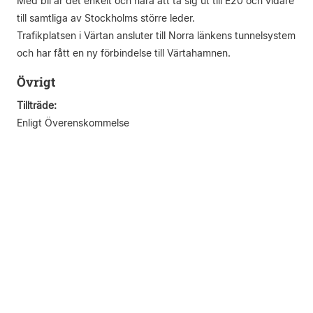
Med bil är det enkelt och nära att ta sig ut till E20 och vidare
till samtliga av Stockholms större leder.
Trafikplatsen i Värtan ansluter till Norra länkens tunnelsystem
och har fått en ny förbindelse till Värtahamnen.
Övrigt
Tillträde:
Enligt Överenskommelse