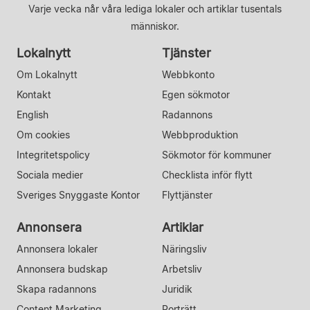
Varje vecka når våra lediga lokaler och artiklar tusentals
människor.
Lokalnytt
Tjänster
Om Lokalnytt
Webbkonto
Kontakt
Egen sökmotor
English
Radannons
Om cookies
Webbproduktion
Integritetspolicy
Sökmotor för kommuner
Sociala medier
Checklista inför flytt
Sveriges Snyggaste Kontor
Flyttjänster
Annonsera
Artiklar
Annonsera lokaler
Näringsliv
Annonsera budskap
Arbetsliv
Skapa radannons
Juridik
Content Marketing
Porträtt