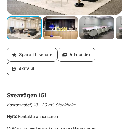
Spara till senare
Alla bilder
Skriv ut
Sveavägen 151
2
Kontorshotell, 10 - 20 m
, Stockholm
Hyra
:
Kontakta annonsören
CoWorking med egna kontorsrum i Hagastaden