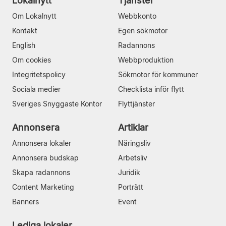
Lokalnytt
Tjänster
Om Lokalnytt
Webbkonto
Kontakt
Egen sökmotor
English
Radannons
Om cookies
Webbproduktion
Integritetspolicy
Sökmotor för kommuner
Sociala medier
Checklista inför flytt
Sveriges Snyggaste Kontor
Flyttjänster
Annonsera
Artiklar
Annonsera lokaler
Näringsliv
Annonsera budskap
Arbetsliv
Skapa radannons
Juridik
Content Marketing
Porträtt
Banners
Event
Lediga lokaler