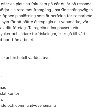
fter en plats att fokusera på när du är på resande
m börjar sin resa mot framgång , harKlosterängsvägen
 öppen planlösning som är perfekta för samarbete
tsyta för att bättre återspegla ditt varumärke, vår
av ditt företag. Ta regelbundna pauser i vårt
er och lättare förfriskningar, eller gå till vårt
 bort från arbetet.
als kontorshotell världen över
t
ånad
delat kontor
rd
gande och communityevenemang