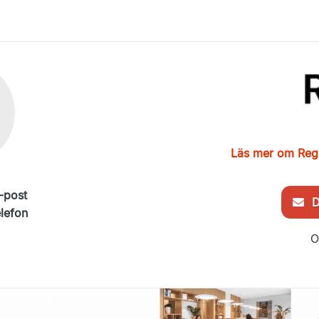
Läs mer om Reg
-post
De
elefon
O