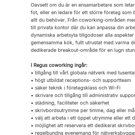
Oavsett om du är en ensamarbetare som letar e
fot, eller en ledare för ett större företag so
allt du behöver. Från coworking-områden med
till privata kontor där du kan anpassa din arbe
dynamiska arbetsyta tillgodoser alla aspekter 
gemensamma kök, fullt utrustat med varma dryck
dedikerade breakout-område för en lugn stund
I Regus coworking ingår:
• tillgång till vårt globala nätverk med tusent
• högt utbildat receptions- och supportteam
• säker teknik i företagsklass och Wi-Fi
• skrivare och tillgång till administrativ suppor
• städning, faciliteter och säkerhet
• skrivbordsutrymme per timme, dag eller m
• välj att arbeta i ett öppet utrymme eller ett 
• möjlighet att reservera ett dedikerat skrivbo
• regelbundna evenemang för nätverksbyg