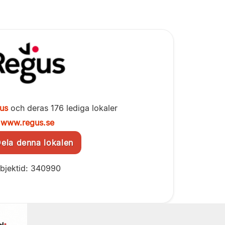
us
och deras 176 lediga lokaler
www.regus.se
la denna lokalen
bjektid: 340990