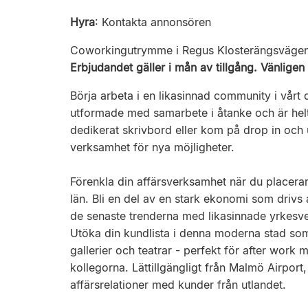
Hyra
:
Kontakta annonsören
Coworkingutrymme i Regus Klosterängsväge
Erbjudandet gäller i mån av tillgång. Vänligen 
Börja arbeta i en likasinnad community i vå
utformade med samarbete i åtanke och är helt 
dedikerat skrivbord eller kom på drop in och 
verksamhet för nya möjligheter.
Förenkla din affärsverksamhet när du placerar 
län. Bli en del av en stark ekonomi som drivs 
de senaste trenderna med likasinnade yrkesv
Utöka din kundlista i denna moderna stad som
gallerier och teatrar - perfekt för after work
kollegorna. Lättillgängligt från Malmö Airport
affärsrelationer med kunder från utlandet.