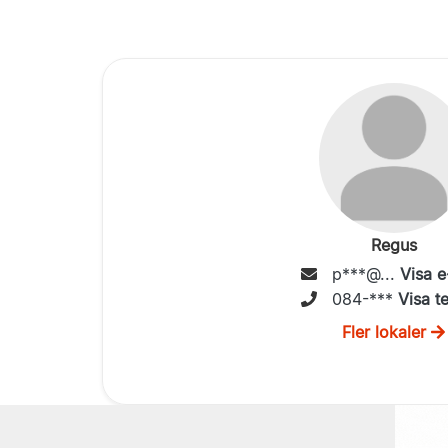
Regus
p***@...
Visa e
084-***
Visa t
Fler lokaler