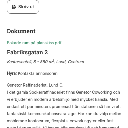
Skriv ut
Dokument
Bokade rum på planskiss.pdf
Fabriksgatan 2
2
Kontorshotell, 8 - 850 m
, Lund, Centrum
Hyra
:
Kontakta annonsören
Genetor Raffinaderiet, Lund C.
I det gamla Sockerraffinaderiet finns Genetor Coworking och
vi erbjuder en modern arbetsmiljö med mycket känsla. Med
endast ett par minuters promenad från stationen så har vi ett
fantastiskt kommunikationsnära läge. Här kan du välja mellan
möblerade kontorsrum, flexplats, coworkingytor eller fast
plats i öppen miljö. Vi har en hög servicenivå och bemannad