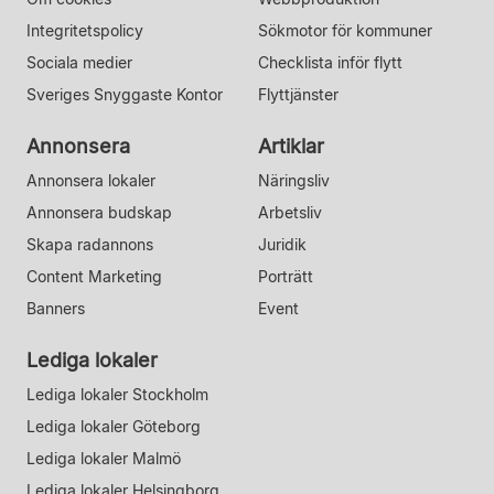
Integritetspolicy
Sökmotor för kommuner
Sociala medier
Checklista inför flytt
Sveriges Snyggaste Kontor
Flyttjänster
Annonsera
Artiklar
Annonsera lokaler
Näringsliv
Annonsera budskap
Arbetsliv
Skapa radannons
Juridik
Content Marketing
Porträtt
Banners
Event
Lediga lokaler
Lediga lokaler Stockholm
Lediga lokaler Göteborg
Lediga lokaler Malmö
Lediga lokaler Helsingborg