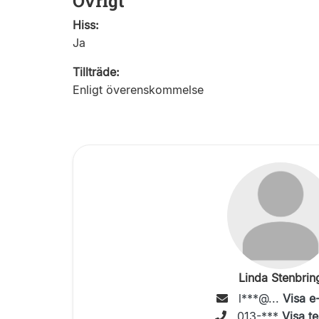
Övrigt
Hiss:
Ja
Tillträde:
Enligt överenskommelse
Linda Stenbrin
l***@...
Visa e
013-***
Visa te