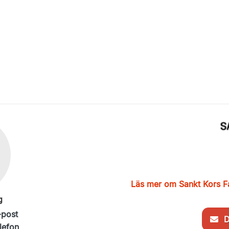
Läs mer om Sankt Kors F
g
-post
De
lefon