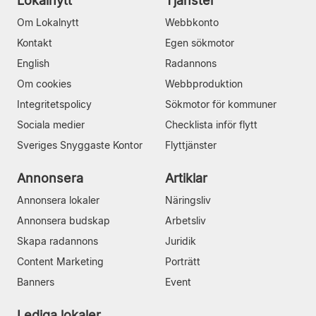
Lokalnytt
Tjänster
Om Lokalnytt
Webbkonto
Kontakt
Egen sökmotor
English
Radannons
Om cookies
Webbproduktion
Integritetspolicy
Sökmotor för kommuner
Sociala medier
Checklista inför flytt
Sveriges Snyggaste Kontor
Flyttjänster
Annonsera
Artiklar
Annonsera lokaler
Näringsliv
Annonsera budskap
Arbetsliv
Skapa radannons
Juridik
Content Marketing
Porträtt
Banners
Event
Lediga lokaler