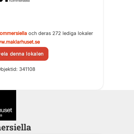
ommersiella
och deras 272 lediga lokaler
w.maklarhuset.se
la denna lokalen
bjektid: 341108
ersiella