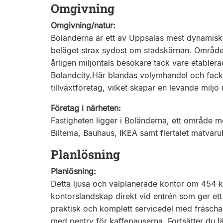
Omgivning
Omgivning/natur:
Boländerna är ett av Uppsalas mest dynamis
beläget strax sydost om stadskärnan. Området
årligen miljontals besökare tack vare etable
Bolandcity.Här blandas volymhandel och fackbu
tillväxtföretag, vilket skapar en levande milj
Företag i närheten:
Fastigheten ligger i Boländerna, ett område 
Biltema, Bauhaus, IKEA samt flertalet matvarub
Planlösning
Planlösning:
Detta ljusa och välplanerade kontor om 454 k
kontorslandskap direkt vid entrén som ger ett f
praktisk och komplett servicedel med fräscha
med pentry för kaffepauserna. Fortsätter du l