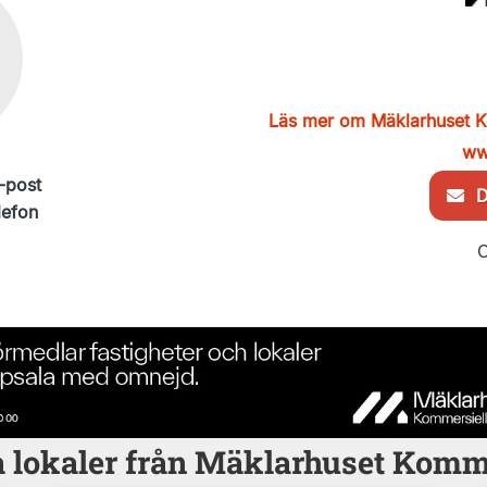
Läs mer om Mäklarhuset K
ww
-post
De
lefon
O
 lokaler från Mäklarhuset Komm