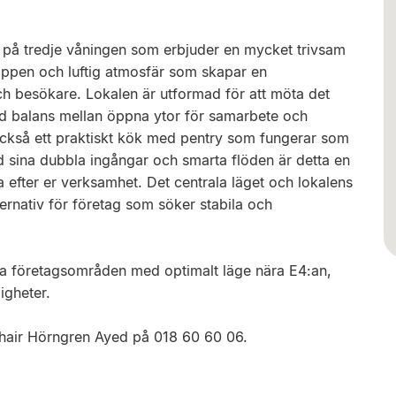
or på tredje våningen som erbjuder en mycket trivsam
öppen och luftig atmosfär som skapar en
 besökare. Lokalen är utformad för att möta det
d balans mellan öppna ytor för samarbete och
 också ett praktiskt kök med pentry som fungerar som
d sina dubbla ingångar och smarta flöden är detta en
a efter er verksamhet. Det centrala läget och lokalens
lternativ för företag som söker stabila och
a företagsområden med optimalt läge nära E4:an,
igheter.
uhair Hörngren Ayed på 018 60 60 06.