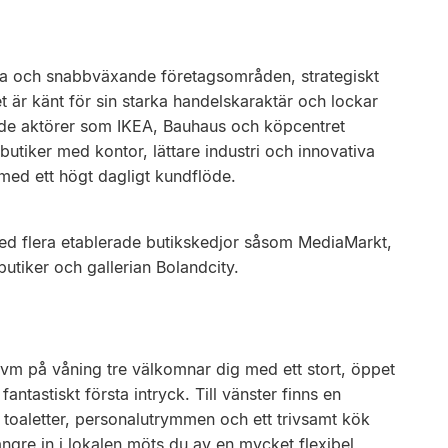
ka och snabbväxande företagsområden, strategiskt
 är känt för sin starka handelskaraktär och lockar
rade aktörer som IKEA, Bauhaus och köpcentret
tiker med kontor, lättare industri och innovativa
ö med ett högt dagligt kundflöde.
med flera etablerade butikskedjor såsom MediaMarkt,
utiker och gallerian Bolandcity.
vm på våning tre välkomnar dig med ett stort, öppet
antastiskt första intryck. Till vänster finns en
 toaletter, personalutrymmen och ett trivsamt kök
ängre in i lokalen möts du av en mycket flexibel