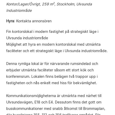
2
Kontor/Lager/Övrigt, 259 m
, Stockholm, Ulvsunda
Industriområde
Hyra
:
Kontakta annonsören
Fin kontorslokal i modern fastighet på strategiskt läge i
Ulvsunda industriområde
Möjlighet att hyra en modern kontorslokal med utmärkta
faciliteter och ett strategiskt läge i Ulvsunda industriområde.
Denna rymliga lokal är för närvarande rumsindelad och
erbjuder utmärkta faciliteter såsom ett stort kök och
konferensrum. Lokalen finns belägen två trappor upp i
fastigheten och nås enkelt med hiss för bekvämlighet.
Kommunikationsmöjligheterna är utmärkta med närhet till
Ulvsundavägen, E18 och E4. Dessutom finns det gott om
busskommunikationer med snabb åtkomst till Brommaplan,
där busslinjerna 155, 112 och 156 trafikerar området. För