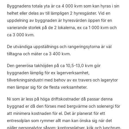
Byggnadens totala yta är ca 4 000 kvm som kan hyras i sin
helhet eller delas av till lämpligen 2 hyresgäster. Vid en
uppdelning av byggnaden är hyresvärden öppen för en
varierande storlek på de 2 lokalerna, ex ca 1 000 kvm och
ca 3 000 kvm.
De utvändiga uppställnings och rangeringsytorna är väl
tilltagna och mäter ca 3 400 kvm.
Den generösa takhöjden på ca 10,5-13,0 kvm gör
byggnaden lämplig för ex lagerverksamhet,
tillverkningsindustri med behov av ex travers och lagerytor
men lämpar sig för de flesta verksamheter.
Ni som är less på höga driftskostnader då passar denna
byggnad er då den förses med bergvärme och solenergi för
att minimera kostnaden för el. Det är planerat för ett
entresolplan som rymmer allt man kan önska sig när det
gäller personalytor såsom; kontorsplatser, kök och lunchrum,