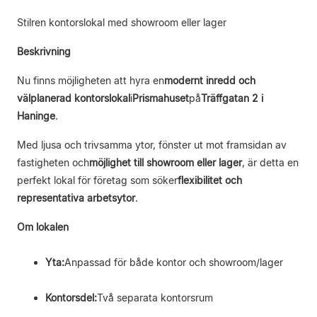
Stilren kontorslokal med showroom eller lager
Beskrivning
Nu finns möjligheten att hyra en
modernt inredd och
välplanerad kontorslokal
i
Prismahuset
på
Träffgatan 2 i
Haninge
.
Med ljusa och trivsamma ytor, fönster ut mot framsidan av
fastigheten och
möjlighet till showroom eller lager
, är detta en
perfekt lokal för företag som söker
flexibilitet och
representativa arbetsytor
.
Om lokalen
Yta:
Anpassad för både kontor och showroom/lager
Kontorsdel:
Två separata kontorsrum