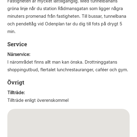
Fastigheten är mycket lättillgänglig. Med tunnelbanans
gröna linje når du station Rådmansgatan som ligger några
minuters promenad från fastigheten. Till bussar, tunnelbana
och pendeltåg vid Odenplan tar du dig till fots på drygt 5
min.
Service
Närservice:
I närområdet finns allt man kan önska. Drottninggatans
shoppingutbud, flertalet lunchrestauranger, caféer och gym.
Övrigt
Tillträde:
Tillträde enligt överenskommel