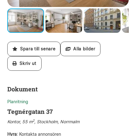
Spara till senare
Alla bilder
Skriv ut
Dokument
Planritning
Tegnérgatan 37
2
Kontor, 55 m
, Stockholm, Norrmalm
Hyra
:
Kontakta annonsören