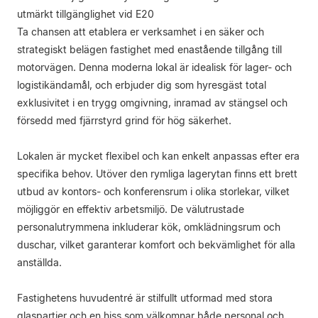
utmärkt tillgänglighet vid E20
Ta chansen att etablera er verksamhet i en säker och
strategiskt belägen fastighet med enastående tillgång till
motorvägen. Denna moderna lokal är idealisk för lager- och
logistikändamål, och erbjuder dig som hyresgäst total
exklusivitet i en trygg omgivning, inramad av stängsel och
försedd med fjärrstyrd grind för hög säkerhet.
Lokalen är mycket flexibel och kan enkelt anpassas efter era
specifika behov. Utöver den rymliga lagerytan finns ett brett
utbud av kontors- och konferensrum i olika storlekar, vilket
möjliggör en effektiv arbetsmiljö. De välutrustade
personalutrymmena inkluderar kök, omklädningsrum och
duschar, vilket garanterar komfort och bekvämlighet för alla
anställda.
Fastighetens huvudentré är stilfullt utformad med stora
glaspartier och en hiss som välkomnar både personal och