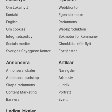
Om Lokalnytt
Webbkonto
Kontakt
Egen sökmotor
English
Radannons
Om cookies
Webbproduktion
Integritetspolicy
Sökmotor för kommuner
Sociala medier
Checklista inför flytt
Sveriges Snyggaste Kontor
Flyttjänster
Annonsera
Artiklar
Annonsera lokaler
Näringsliv
Annonsera budskap
Arbetsliv
Skapa radannons
Juridik
Content Marketing
Porträtt
Banners
Event
Lediga lokaler