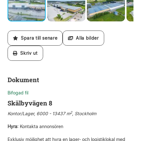
Spara till senare
Alla bilder
Skriv ut
Dokument
Bifogad fil
Skälbyvägen 8
2
Kontor/Lager, 6000 - 13437 m
, Stockholm
Hyra
:
Kontakta annonsören
Exklusiv möjlighet att hyra en lager- och logistiklokal med