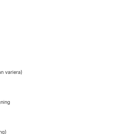
an variera)
gning
ng)