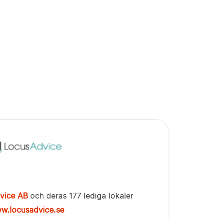
vice AB
och deras 177 lediga lokaler
w.locusadvice.se