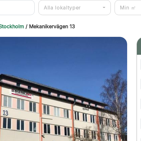
Alla lokaltyper
 Stockholm
/ Mekanikervägen 13