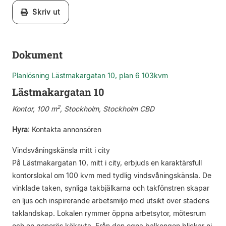
Skriv ut
Dokument
Planlösning Lästmakargatan 10, plan 6 103kvm
Lästmakargatan 10
2
Kontor, 100 m
, Stockholm, Stockholm CBD
Hyra
:
Kontakta annonsören
Vindsvåningskänsla mitt i city
På Lästmakargatan 10, mitt i city, erbjuds en karaktärsfull
kontorslokal om 100 kvm med tydlig vindsvåningskänsla. De
vinklade taken, synliga takbjälkarna och takfönstren skapar
en ljus och inspirerande arbetsmiljö med utsikt över stadens
taklandskap. Lokalen rymmer öppna arbetsytor, mötesrum
och en generös köksyta. Från den egna balkongen blickar ni