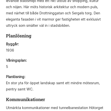
levande stadsmiljö med ett rikt utbud av shopping, kultur
och nöjen. Här möts historisk arkitektur och modern puls,
med närhet till både Drottninggatan och Sergels torg. Den
eleganta fasaden i vit marmor ger fastigheten ett exklusivt
uttryck som smälter väl in i stadsbilden.
Planlösning
Byggår:
1936
Våningsplan:
5
Planlösning:
En stor yta för öppet landskap samt ett mindre mötesrum,
pentry samt WC.
Kommunikationer
Utmärkta kommunikationer med tunnelbanestation Hötorget