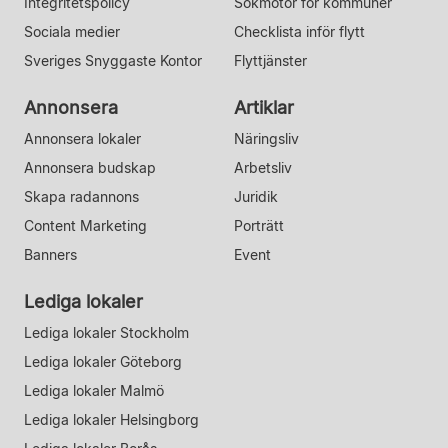
Integritetspolicy
Sökmotor för kommuner
Sociala medier
Checklista inför flytt
Sveriges Snyggaste Kontor
Flyttjänster
Annonsera
Artiklar
Annonsera lokaler
Näringsliv
Annonsera budskap
Arbetsliv
Skapa radannons
Juridik
Content Marketing
Porträtt
Banners
Event
Lediga lokaler
Lediga lokaler Stockholm
Lediga lokaler Göteborg
Lediga lokaler Malmö
Lediga lokaler Helsingborg