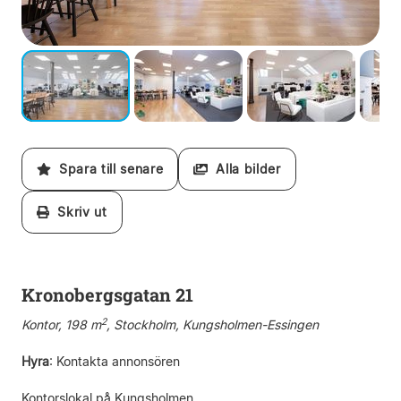
Spara till senare
Alla bilder
Skriv ut
Kronobergsgatan 21
2
Kontor, 198 m
, Stockholm, Kungsholmen-Essingen
Hyra
:
Kontakta annonsören
Kontorslokal på Kungsholmen