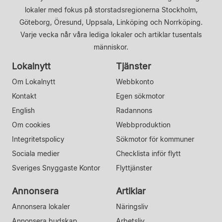
lokaler med fokus på storstadsregionerna Stockholm,
Göteborg, Öresund, Uppsala, Linköping och Norrköping.
Varje vecka når våra lediga lokaler och artiklar tusentals
människor.
Lokalnytt
Tjänster
Om Lokalnytt
Webbkonto
Kontakt
Egen sökmotor
English
Radannons
Om cookies
Webbproduktion
Integritetspolicy
Sökmotor för kommuner
Sociala medier
Checklista inför flytt
Sveriges Snyggaste Kontor
Flyttjänster
Annonsera
Artiklar
Annonsera lokaler
Näringsliv
Annonsera budskap
Arbetsliv