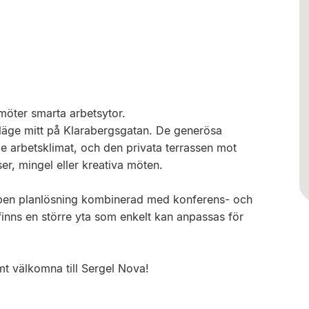
möter smarta arbetsytor.
t läge mitt på Klarabergsgatan. De generösa
de arbetsklimat, och den privata terrassen mot
er, mingel eller kreativa möten.
pen planlösning kombinerad med konferens- och
finns en större yta som enkelt kan anpassas för
rmt välkomna till Sergel Nova!