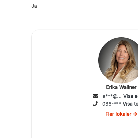
Ja
Erika Wallner
e***@...
Visa e
086-***
Visa t
Fler lokaler