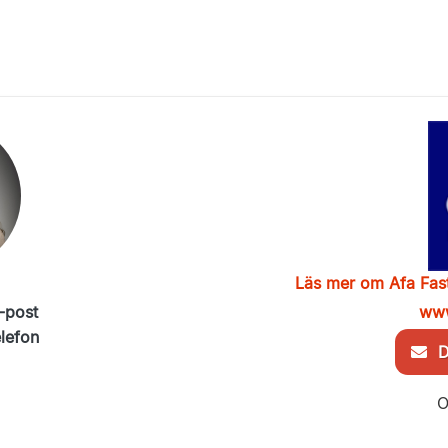
Läs mer om Afa Fast
-post
www
elefon
De
O