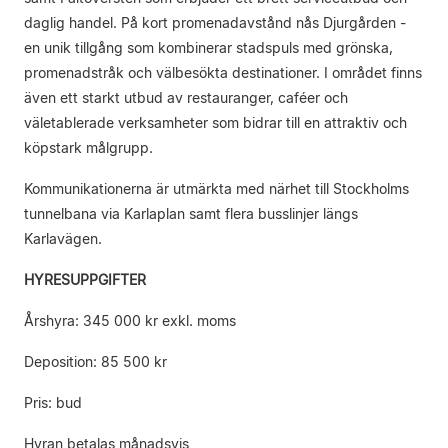
daglig handel. På kort promenadavstånd nås Djurgården -
en unik tillgång som kombinerar stadspuls med grönska,
promenadstråk och välbesökta destinationer. I området finns
även ett starkt utbud av restauranger, caféer och
väletablerade verksamheter som bidrar till en attraktiv och
köpstark målgrupp.
Kommunikationerna är utmärkta med närhet till Stockholms
tunnelbana via Karlaplan samt flera busslinjer längs
Karlavägen.
HYRESUPPGIFTER
Årshyra: 345 000 kr exkl. moms
Deposition: 85 500 kr
Pris: bud
Hyran betalas månadsvis