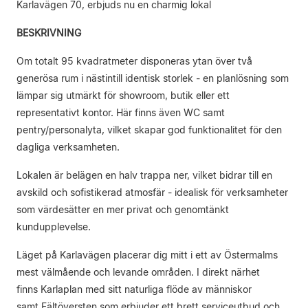
Karlavägen 70, erbjuds nu en charmig lokal
BESKRIVNING
Om totalt 95 kvadratmeter disponeras ytan över två
generösa rum i nästintill identisk storlek - en planlösning som
lämpar sig utmärkt för showroom, butik eller ett
representativt kontor. Här finns även WC samt
pentry/personalyta, vilket skapar god funktionalitet för den
dagliga verksamheten.
Lokalen är belägen en halv trappa ner, vilket bidrar till en
avskild och sofistikerad atmosfär - idealisk för verksamheter
som värdesätter en mer privat och genomtänkt
kundupplevelse.
Läget på Karlavägen placerar dig mitt i ett av Östermalms
mest välmående och levande områden. I direkt närhet
finns Karlaplan med sitt naturliga flöde av människor
samt Fältöversten som erbjuder ett brett serviceutbud och