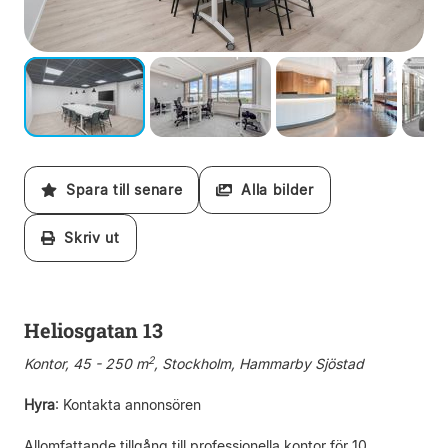
Spara till senare
Alla bilder
Skriv ut
Heliosgatan 13
2
Kontor, 45 - 250 m
, Stockholm, Hammarby Sjöstad
Hyra
:
Kontakta annonsören
Allomfattande tillgång till professionella kontor för 10