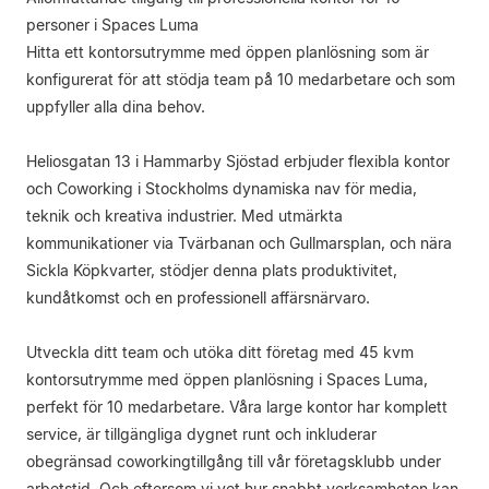
personer i Spaces Luma
Hitta ett kontorsutrymme med öppen planlösning som är
konfigurerat för att stödja team på 10 medarbetare och som
uppfyller alla dina behov.
Heliosgatan 13 i Hammarby Sjöstad erbjuder flexibla kontor
och Coworking i Stockholms dynamiska nav för media,
teknik och kreativa industrier. Med utmärkta
kommunikationer via Tvärbanan och Gullmarsplan, och nära
Sickla Köpkvarter, stödjer denna plats produktivitet,
kundåtkomst och en professionell affärsnärvaro.
Utveckla ditt team och utöka ditt företag med 45 kvm
kontorsutrymme med öppen planlösning i Spaces Luma,
perfekt för 10 medarbetare. Våra large kontor har komplett
service, är tillgängliga dygnet runt och inkluderar
obegränsad coworkingtillgång till vår företagsklubb under
arbetstid. Och eftersom vi vet hur snabbt verksamheten kan