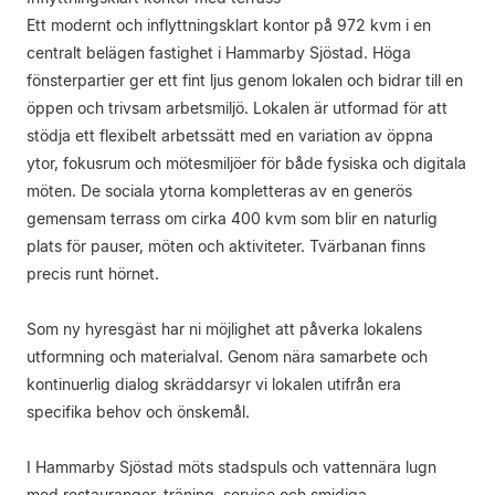
Ett modernt och inflyttningsklart kontor på 972 kvm i en
centralt belägen fastighet i Hammarby Sjöstad. Höga
fönsterpartier ger ett fint ljus genom lokalen och bidrar till en
öppen och trivsam arbetsmiljö. Lokalen är utformad för att
stödja ett flexibelt arbetssätt med en variation av öppna
ytor, fokusrum och mötesmiljöer för både fysiska och digitala
möten. De sociala ytorna kompletteras av en generös
gemensam terrass om cirka 400 kvm som blir en naturlig
plats för pauser, möten och aktiviteter. Tvärbanan finns
precis runt hörnet.
Som ny hyresgäst har ni möjlighet att påverka lokalens
utformning och materialval. Genom nära samarbete och
kontinuerlig dialog skräddarsyr vi lokalen utifrån era
specifika behov och önskemål.
I Hammarby Sjöstad möts stadspuls och vattennära lugn
med restauranger, träning, service och smidiga