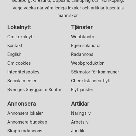
Göteborg, Öresund, Uppsala, Linköping och Norrköping.
Varje vecka når våra lediga lokaler och artiklar tusentals
människor.
Lokalnytt
Tjänster
Om Lokalnytt
Webbkonto
Kontakt
Egen sökmotor
English
Radannons
Om cookies
Webbproduktion
Integritetspolicy
Sökmotor för kommuner
Sociala medier
Checklista inför flytt
Sveriges Snyggaste Kontor
Flyttjänster
Annonsera
Artiklar
Annonsera lokaler
Näringsliv
Annonsera budskap
Arbetsliv
Skapa radannons
Juridik