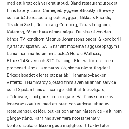
med ett brett och varierat utbud. Bland restaurangutbudet
finns Eatery Luma, Carnegiebryggeriet/Brooklyn Brewery
som är både restaurang och bryggeri, Niklas & Friends,
Tezukuri Sushi, Restaurang Göteborg, Texas Longhorn,
Kaferang, för att bara nämna några. Du hittar även den
kända TV konditorn Magnus Johanssons bageri & konditori i
hjärtat av sjöstan. SATS har sitt moderna flaggskeppsgym i
Luma men i närheten finns också Nordic Wellness,
Fitness24Seven och STC Training . Eller varför inte ta en
promenad längs Hammarby sjö, simma några längder i
Eriksdalsbadet eller ta ett par åk i Hammarbybacken
vintertid. I Hammarby Sjöstad finns även all annan service
som I Sjöstan finns allt som gör ditt 9 till 5 trevligare,
effektivare, smidigare - och roligare. Här finns service av
innerstadskvalitet, med ett brett och varierat utbud av
restauranger, caféer, butiker och annan närservice - allt inom
gångavstånd. Här finns även flera hotellalternativ,
konferenslokaler liksom goda möjligheter till aktiviteter