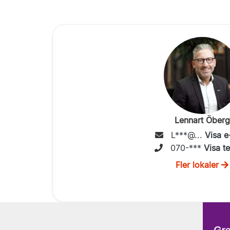
Lennart Öberg
L***@...
Visa e
070-***
Visa t
Fler lokaler