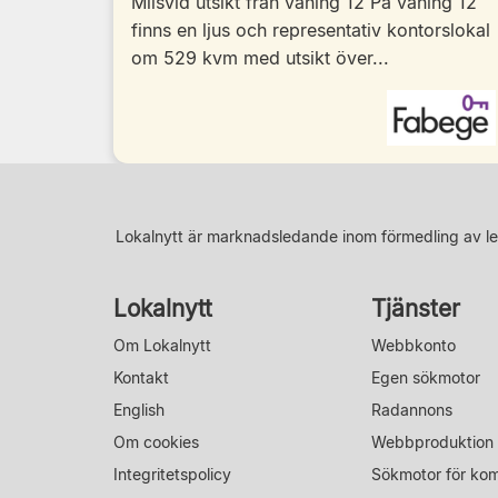
Milsvid utsikt från våning 12 På våning 12
finns en ljus och representativ kontorslokal
om 529 kvm med utsikt över...
Lokalnytt är marknadsledande inom förmedling av le
Lokalnytt
Tjänster
Om Lokalnytt
Webbkonto
Kontakt
Egen sökmotor
English
Radannons
Om cookies
Webbproduktion
Integritetspolicy
Sökmotor för ko