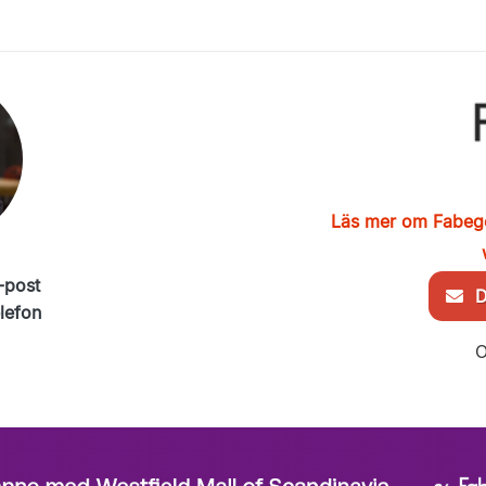
Läs mer om Fabeg
-post
De
elefon
O