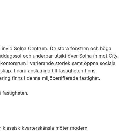
n invid Solna Centrum. De stora fönstren och höga
rmiddagssol och underbar utsikt över Solna in mot City.
 kontorsrum i varierande storlek samt öppna sociala
p. I nära anslutning till fastigheten finns
ng finns i denna miljöcertifierade fastighet.
i fastigheten.
är klassisk kvarterskänsla möter modern