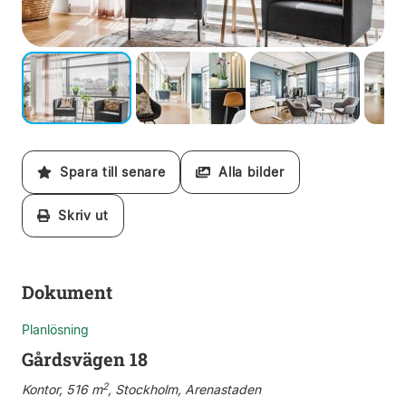
Spara till senare
Alla bilder
Skriv ut
Dokument
Planlösning
Gårdsvägen 18
2
Kontor, 516 m
, Stockholm, Arenastaden