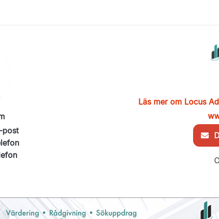
Läs mer om Locus Ad
ww
im
-post
De
elefon
lefon
O