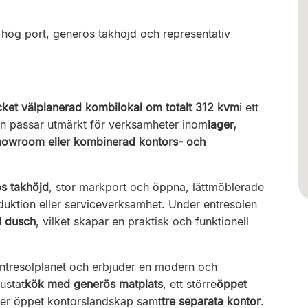
ög port, generös takhöjd och representativ
et välplanerad kombilokal om totalt 312 kvm
i ett
en passar utmärkt för verksamheter inom
lager,
, showroom eller kombinerad kontors- och
s takhöjd
, stor markport och öppna, lättmöblerade
oduktion eller serviceverksamhet. Under entresolen
 dusch
, vilket skapar en praktisk och funktionell
ntresolplanet och erbjuder en modern och
rustat
kök med generös matplats
, ett större
öppet
er öppet kontorslandskap samt
tre separata kontor
.