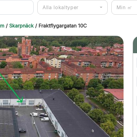
Alla lokaltyper
lm
/
Skarpnäck
/ Fraktflygargatan 10C