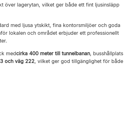
t över lagerytan, vilket ger både ett fint ljusinsläpp
rd med ljusa ytskikt, fina kontorsmiljöer och goda
för lokalen och området erbjuder ett professionellt
er.
äck med
cirka 400 meter till tunnelbanan
, busshållplats
73 och väg 222
, vilket ger god tillgänglighet för både