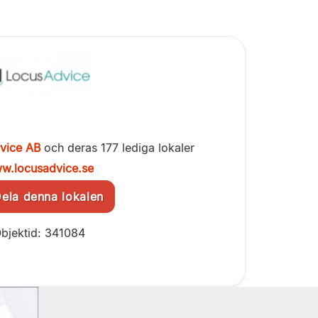
vice AB
och deras 177 lediga lokaler
w.locusadvice.se
la denna lokalen
bjektid: 341084