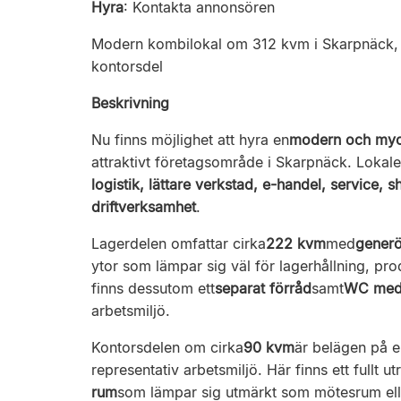
Hyra
:
Kontakta annonsören
Modern kombilokal om 312 kvm i Skarpnäck, h
kontorsdel
Beskrivning
Nu finns möjlighet att hyra en
modern och myck
attraktivt företagsområde i Skarpnäck. Lokal
logistik, lättare verkstad, e-handel, service
driftverksamhet
.
Lagerdelen omfattar cirka
222 kvm
med
generö
ytor som lämpar sig väl för lagerhållning, pr
finns dessutom ett
separat förråd
samt
WC med
arbetsmiljö.
Kontorsdelen om cirka
90 kvm
är belägen på e
representativ arbetsmiljö. Här finns ett fullt ut
rum
som lämpar sig utmärkt som mötesrum ell