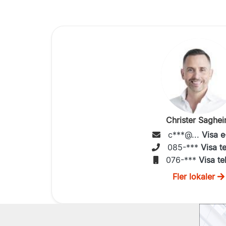
Christer Saghe
c***@...
Visa e
085-***
Visa t
076-***
Visa te
Fler lokaler