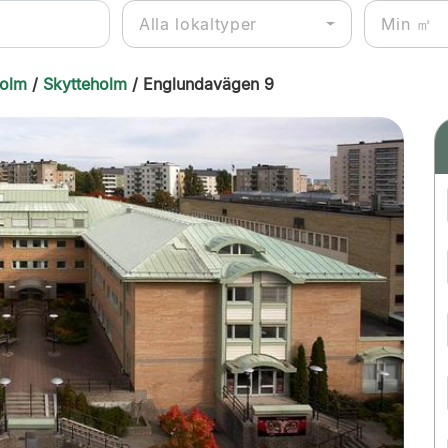
Alla lokaltyper
holm
/
Skytteholm
/ Englundavägen 9