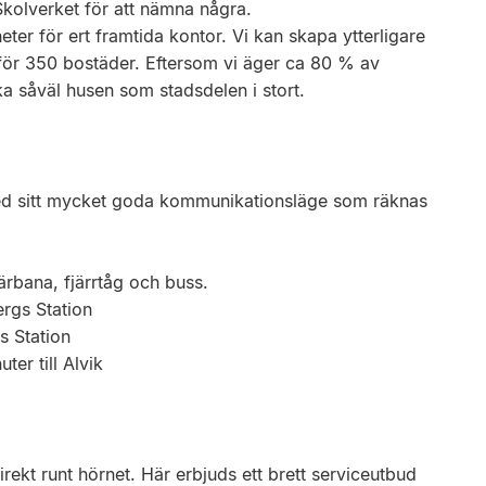
kolverket för att nämna några.
ter för ert framtida kontor. Vi kan skapa ytterligare
för 350 bostäder. Eftersom vi äger ca 80 % av
ka såväl husen som stadsdelen i stort.
ed sitt mycket goda kommunikationsläge som räknas
rbana, fjärrtåg och buss.
ergs Station
s Station
ter till Alvik
irekt runt hörnet. Här erbjuds ett brett serviceutbud