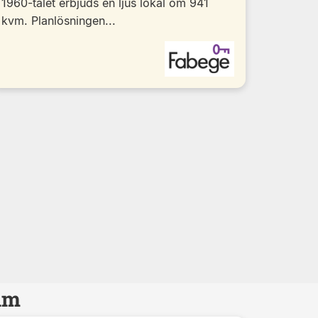
1960-talet erbjuds en ljus lokal om 941
kvm. Planlösningen...
olm