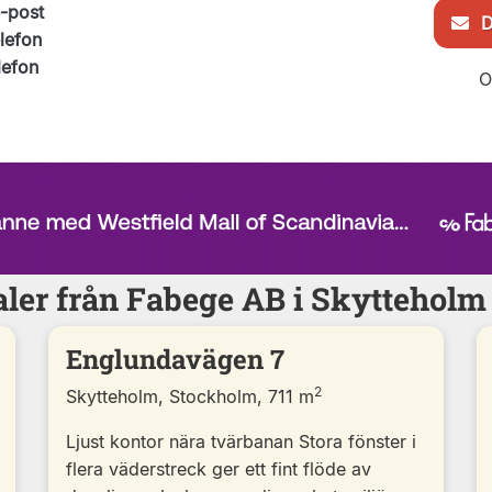
e-post
De
elefon
lefon
O
aler från Fabege AB i Skytteholm
Englundavägen 7
2
Skytteholm, Stockholm, 711 m
Ljust kontor nära tvärbanan Stora fönster i
flera väderstreck ger ett fint flöde av