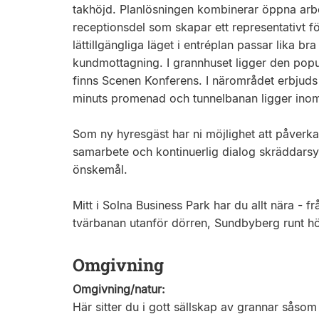
takhöjd. Planlösningen kombinerar öppna arb
receptionsdel som skapar ett representativt f
lättillgängliga läget i entréplan passar lika
kundmottagning. I grannhuset ligger den popul
finns Scenen Konferens. I närområdet erbjud
minuts promenad och tunnelbanan ligger ino
Som ny hyresgäst har ni möjlighet att påverk
samarbete och kontinuerlig dialog skräddarsyr
önskemål.
Mitt i Solna Business Park har du allt nära -
tvärbanan utanför dörren, Sundbyberg runt hör
Omgivning
Omgivning/natur:
Här sitter du i gott sällskap av grannar så