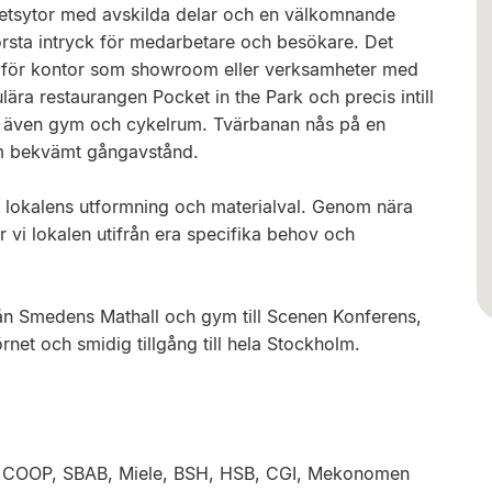
etsytor med avskilda delar och en välkomnande
örsta intryck för medarbetare och besökare. Det
 bra för kontor som showroom eller verksamheter med
ära restaurangen Pocket in the Park och precis intill
s även gym och cykelrum. Tvärbanan nås på en
m bekvämt gångavstånd.
a lokalens utformning och materialval. Genom nära
 vi lokalen utifrån era specifika behov och
 från Smedens Mathall och gym till Scenen Konferens,
net och smidig tillgång till hela Stockholm.
som COOP, SBAB, Miele, BSH, HSB, CGI, Mekonomen