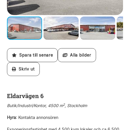
Spara till senare
Alla bilder
Skriv ut
Eldarvägen 6
2
Butik/Industri/Kontor, 4500 m
, Stockholm
Hyra
:
Kontakta annonsören
Exponeringsfastighet med 4 500 kvm lokaler och ca 6 500