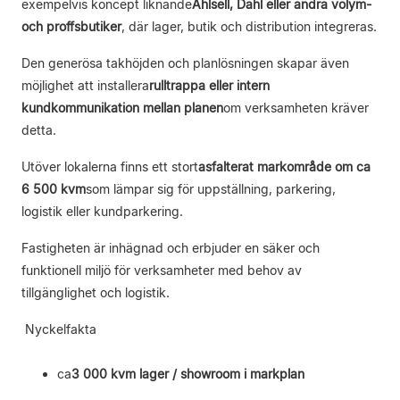
exempelvis koncept liknande
Ahlsell, Dahl eller andra volym-
och proffsbutiker
, där lager, butik och distribution integreras.
Den generösa takhöjden och planlösningen skapar även
möjlighet att installera
rulltrappa eller intern
kundkommunikation mellan planen
om verksamheten kräver
detta.
Utöver lokalerna finns ett stort
asfalterat markområde om ca
6 500 kvm
som lämpar sig för uppställning, parkering,
logistik eller kundparkering.
Fastigheten är inhägnad och erbjuder en säker och
funktionell miljö för verksamheter med behov av
tillgänglighet och logistik.
Nyckelfakta
ca
3 000 kvm lager / showroom i markplan