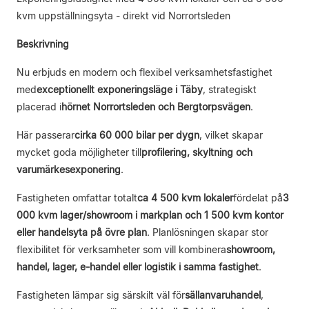
kvm uppställningsyta - direkt vid Norrortsleden
Beskrivning
Nu erbjuds en modern och flexibel verksamhetsfastighet
med
exceptionellt exponeringsläge i Täby
, strategiskt
placerad i
hörnet Norrortsleden och Bergtorpsvägen
.
Här passerar
cirka 60 000 bilar per dygn
, vilket skapar
mycket goda möjligheter till
profilering, skyltning och
varumärkesexponering
.
Fastigheten omfattar totalt
ca 4 500 kvm lokaler
fördelat på
3
000 kvm lager/showroom i markplan och 1 500 kvm kontor
eller handelsyta på övre plan
. Planlösningen skapar stor
flexibilitet för verksamheter som vill kombinera
showroom,
handel, lager, e-handel eller logistik i samma fastighet
.
Fastigheten lämpar sig särskilt väl för
sällanvaruhandel
,