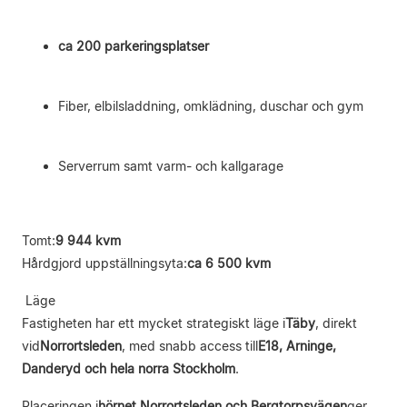
ca 200 parkeringsplatser
Fiber, elbilsladdning, omklädning, duschar och gym
Serverrum samt varm- och kallgarage
Tomt:
9 944 kvm
Hårdgjord uppställningsyta:
ca 6 500 kvm
Läge
Fastigheten har ett mycket strategiskt läge i
Täby
, direkt
vid
Norrortsleden
, med snabb access till
E18, Arninge,
Danderyd och hela norra Stockholm
.
Placeringen i
hörnet Norrortsleden och Bergtorpsvägen
ger