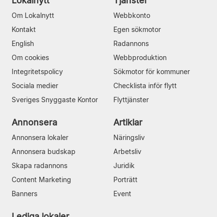
Lokalnytt
Tjänster
Om Lokalnytt
Webbkonto
Kontakt
Egen sökmotor
English
Radannons
Om cookies
Webbproduktion
Integritetspolicy
Sökmotor för kommuner
Sociala medier
Checklista inför flytt
Sveriges Snyggaste Kontor
Flyttjänster
Annonsera
Artiklar
Annonsera lokaler
Näringsliv
Annonsera budskap
Arbetsliv
Skapa radannons
Juridik
Content Marketing
Porträtt
Banners
Event
Lediga lokaler