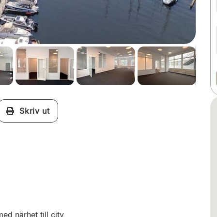
Skriv ut
ed närhet till city