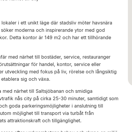
 lokaler i ett unikt läge där stadsliv möter havsnära
om söker moderna och inspirerande ytor med god
skor. Detta kontor är 149 m2 och har ett tillhörande
är med närhet till bostäder, service, restauranger
utsättningar för handel, kontor, service eller
er utveckling med fokus på liv, rörelse och långsiktig
t etablera sig och växa.
med närhet till Saltsjöbanan och smidiga
vtrafik nås city på cirka 25-30 minuter, samtidigt som
och goda parkeringsmöjligheter i anslutning till
om möjlighet till transport via turbåt från
ts attraktionskraft och tillgänglighet.