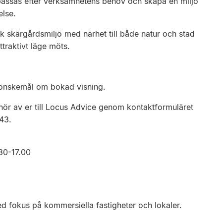
anpassas efter verksamhetens behov och skapa en miljö
lse.
ik skärgårdsmiljö med närhet till både natur och stad
ttraktivt läge möts.
s önskemål om bokad visning.
 hör av er till Locus Advice genom kontaktformuläret
43.
30-17.00
d fokus på kommersiella fastigheter och lokaler.