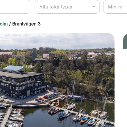
Alla lokaltyper
holm
/ Brantvägen 3