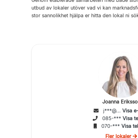
Genom etablerade samarbeten med både stora oc
utbud av lokaler utöver vad vi kan marknadsf
stor sannolikhet hjälpa er hitta den lokal ni sök
Joanna Eriksso
j***@...
Visa e
085-***
Visa t
070-***
Visa te
Fler lokaler