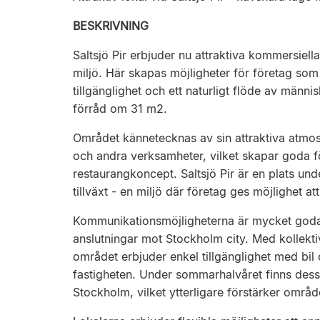
BESKRIVNING
Saltsjö Pir erbjuder nu attraktiva kommersiella
miljö. Här skapas möjligheter för företag s
tillgänglighet och ett naturligt flöde av männi
förråd om 31 m2.
Området kännetecknas av sin attraktiva atmosf
och andra verksamheter, vilket skapar goda för
restaurangkoncept. Saltsjö Pir är en plats und
tillväxt - en miljö där företag ges möjlighet at
Kommunikationsmöjligheterna är mycket goda 
anslutningar mot Stockholm city. Med kollekti
området erbjuder enkel tillgänglighet med bil 
fastigheten. Under sommarhalvåret finns dessut
Stockholm, vilket ytterligare förstärker område