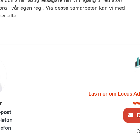
h små fastighetsägare har vi tillgång till ett stort
öra i vår egen regi. Via dessa samarbeten kan vi med
er efter.
Läs mer om Locus Ad
ww
n
-post
De
elefon
lefon
O