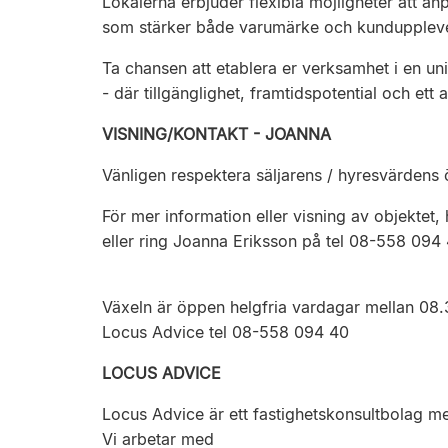
Lokalerna erbjuder flexibla möjligheter att 
som stärker både varumärke och kunduppleve
Ta chansen att etablera er verksamhet i en un
- där tillgänglighet, framtidspotential och ett a
VISNING/KONTAKT - JOANNA
Vänligen respektera säljarens / hyresvärden
För mer information eller visning av objektet,
eller ring Joanna Eriksson på tel 08-558 094 
Växeln är öppen helgfria vardagar mellan 08.
Locus Advice tel 08-558 094 40
LOCUS ADVICE
Locus Advice är ett fastighetskonsultbolag me
Vi arbetar med