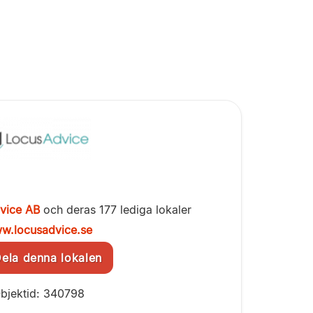
vice AB
och deras 177 lediga lokaler
w.locusadvice.se
la denna lokalen
bjektid: 340798