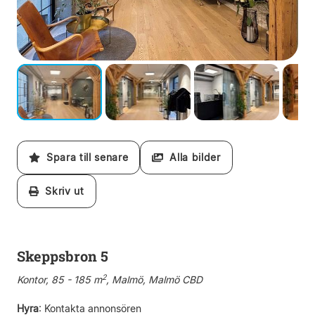
Spara till senare
Alla bilder
Skriv ut
Skeppsbron 5
2
Kontor, 85 - 185 m
, Malmö, Malmö CBD
Hyra
:
Kontakta annonsören