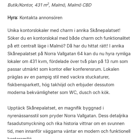
2
Butik/Kontor, 431 m
, Malmö, Malmö CBD
Hyra
:
Kontakta annonsören
Unika kontorslokaler med charm i anrika Skånepalatset!
Söker du en kontorslokal med både charm och funktionalitet
på ett centralt läge i Malmö? Då har du hittat rätt! I anrika
Skånepalatset på Norra Vallgatan 64 kan du nu hyra rymliga
lokaler om 431 kvm, fördelade över två plan på 13 rum som
passar utmärkt som kontor eller konferensrum. Lokalen
präglas av en pampig stil med vackra stuckaturer,
fiskbensparkett, hög takhöjd och erbjuder dessutom
moderna bekvämligheter som WC, dusch och kök.
Upptäck Skånepalatset, en magnifik byggnad i
nyrenässansstil som pryder Norra Vallgatan. Dess detaljrika
fasadutsmyckning och rika historia vittnar om en svunnen
tid, men innanför väggarna väntar en modern och funktionell
kontorsmiljö.