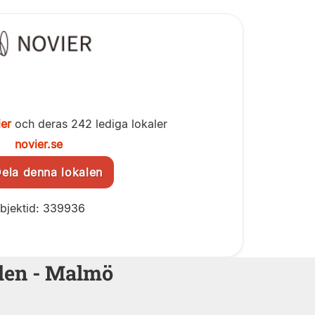
er
och deras 242 lediga lokaler
novier.se
la denna lokalen
bjektid: 339936
aden - Malmö