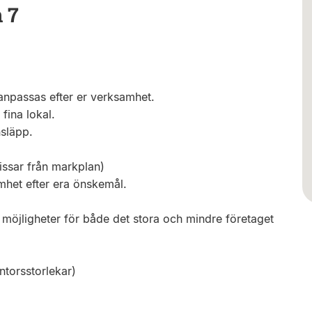
 7
anpassas efter er verksamhet.
fina lokal.
nsläpp.
issar från markplan)
mhet efter era önskemål.
 möjligheter för både det stora och mindre företaget
torsstorlekar)