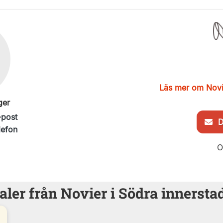
Läs mer om Novi
ger
-post
De
lefon
O
aler från Novier i Södra innerst