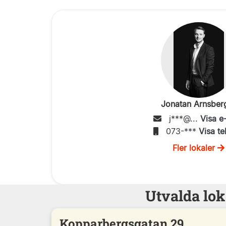
Jonatan Arnsber
j***@...
Visa e
073-***
Visa te
Fler lokaler
Utvalda lok
Kopparbergsgatan 29