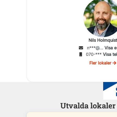
Nils Holmquist
n***@...
Visa e
070-***
Visa te
Fler lokaler
Utvalda lokale