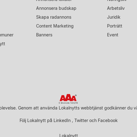
Annonsera budskap
Arbetsliv
Skapa radannons
Juridik
Content Marketing
Porträtt
mmuner
Banners
Event
ytt
upplevelse. Genom att använda Lokalnytts webbtjänst godkänner du v
Följ Lokalnytt på
LinkedIn
,
Twitter
och
Facebook
Lokalnytt