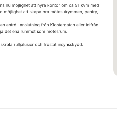
finns nu möjlighet att hyra kontor om ca 91 kvm med
ed möjlighet att skapa bra mötesutrymmen, pentry,
n entré i anslutning från Klostergatan eller inifrån
ttja det ena rummet som mötesrum.
kreta rulljalusier och frostat insynsskydd.