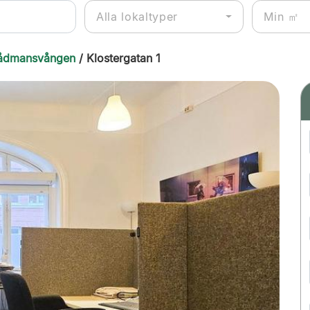
Alla lokaltyper
ådmansvången
/ Klostergatan 1