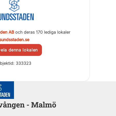
aden AB
och deras 170 lediga lokaler
sundsstaden.se
la denna lokalen
bjektid: 333323
svången - Malmö