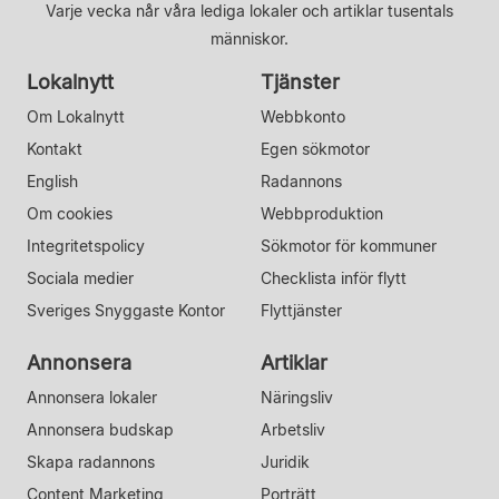
Varje vecka når våra lediga lokaler och artiklar tusentals
människor.
Lokalnytt
Tjänster
Om Lokalnytt
Webbkonto
Kontakt
Egen sökmotor
English
Radannons
Om cookies
Webbproduktion
Integritetspolicy
Sökmotor för kommuner
Sociala medier
Checklista inför flytt
Sveriges Snyggaste Kontor
Flyttjänster
Annonsera
Artiklar
Annonsera lokaler
Näringsliv
Annonsera budskap
Arbetsliv
Skapa radannons
Juridik
Content Marketing
Porträtt