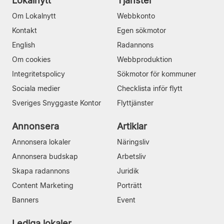
Lokalnytt
Tjänster
Om Lokalnytt
Webbkonto
Kontakt
Egen sökmotor
English
Radannons
Om cookies
Webbproduktion
Integritetspolicy
Sökmotor för kommuner
Sociala medier
Checklista inför flytt
Sveriges Snyggaste Kontor
Flyttjänster
Annonsera
Artiklar
Annonsera lokaler
Näringsliv
Annonsera budskap
Arbetsliv
Skapa radannons
Juridik
Content Marketing
Porträtt
Banners
Event
Lediga lokaler